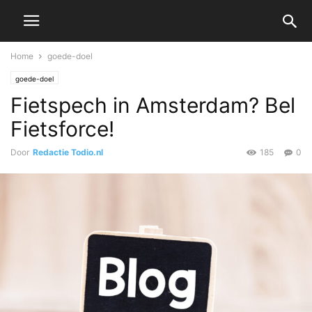
Home
goede-doel
goede-doel
Fietspech in Amsterdam? Bel
Fietsforce!
Door
Redactie Todio.nl
185
0