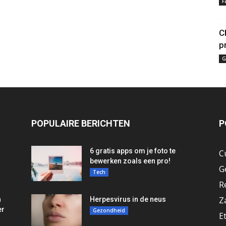
F
C
p
G
POPULAIRE BERICHTEN
P
6 gratis apps om je foto te
C
bewerken zoals een pro!
G
Tech
R
Z
n
Herpesvirus in de neus
er
Gezondheid
E