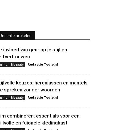
Recente artikelen
e invloed van geur op je stijl en
elfvertrouwen
Redactie Todio.nl
ashion & beauty
tijlvolle keuzes: herenjassen en mantels
ie spreken zonder woorden
Redactie Todio.nl
ashion & beauty
lim combineren: essentials voor een
tijlvolle en fuionele kledingkast