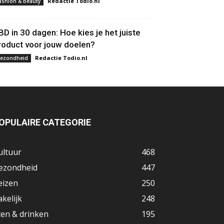
Redactie Todio.nl
ashion & beauty
BD in 30 dagen: Hoe kies je het juiste
roduct voor jouw doelen?
Redactie Todio.nl
ezondheid
OPULAIRE CATEGORIE
ultuur
468
ezondheid
447
eizen
250
akelijk
248
ten & drinken
195