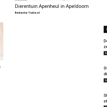
Dierentuin Apenheul in Apeldoorn
Redactie Todio.nl
D
z
F
n
S
d
F
S
s