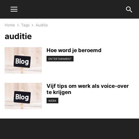
Home
Tags
Auditie
auditie
Hoe word je beroemd
ENTERTAINMENT
Vijf tips om werk als voice-over
te krijgen
WERK