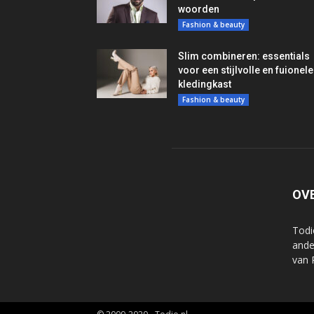
woorden
Fashion & beauty
Slim combineren: essentials
voor een stijlvolle en fuionele
kledingkast
Fashion & beauty
OV
Todi
ande
van 