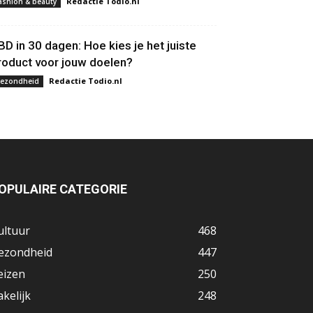
Redactie Todio.nl
ashion & beauty
BD in 30 dagen: Hoe kies je het juiste
roduct voor jouw doelen?
Redactie Todio.nl
ezondheid
OPULAIRE CATEGORIE
ultuur
468
ezondheid
447
eizen
250
akelijk
248