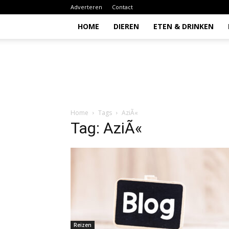
Adverteren
Contact
HOME
DIEREN
ETEN & DRINKEN
Todio
Home
Tags
AziÃ«
Tag: AziÃ«
Reizen