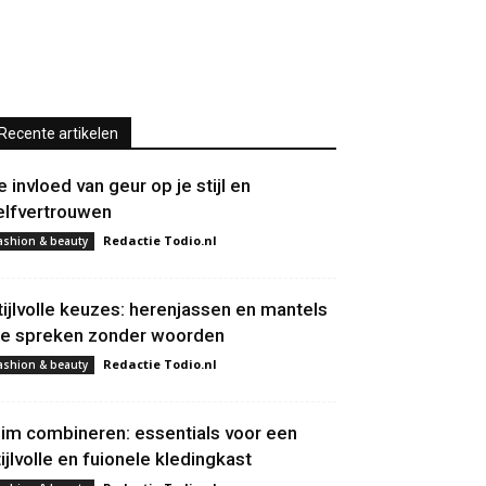
Recente artikelen
e invloed van geur op je stijl en
elfvertrouwen
Redactie Todio.nl
ashion & beauty
tijlvolle keuzes: herenjassen en mantels
ie spreken zonder woorden
Redactie Todio.nl
ashion & beauty
lim combineren: essentials voor een
tijlvolle en fuionele kledingkast