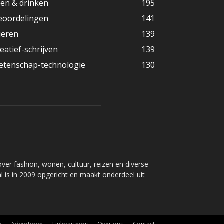
ten & drinken
195
eoordelingen
141
ieren
139
reatief-schrijven
139
etenschap-technologie
130
over fashion, wonen, cultuur, reizen en diverse
nl is in 2009 opgericht en maakt onderdeel uit