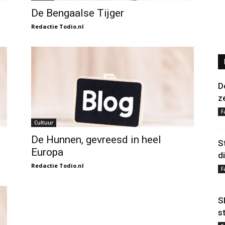
De Bengaalse Tijger
Redactie Todio.nl
D
z
F
Cultuur
De Hunnen, gevreesd in heel
S
Europa
d
Redactie Todio.nl
F
S
s