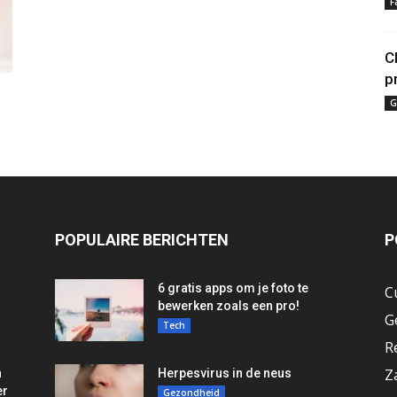
F
C
p
G
POPULAIRE BERICHTEN
P
6 gratis apps om je foto te
C
bewerken zoals een pro!
G
Tech
R
Z
n
Herpesvirus in de neus
er
Gezondheid