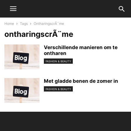
Home
Tags
OntharingscrÃ¨me
ontharingscrÃ¨me
Verschillende manieren om te
ontharen
FASHION & BEAUTY
Met gladde benen de zomer in
FASHION & BEAUTY