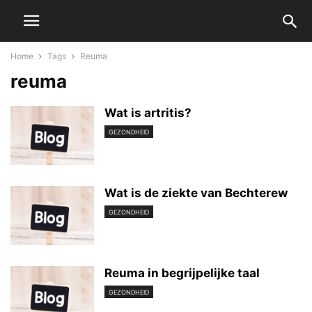
Home
Tags
Reuma
reuma
Wat is artritis?
GEZONDHEID
Wat is de ziekte van Bechterew
GEZONDHEID
Reuma in begrijpelijke taal
GEZONDHEID