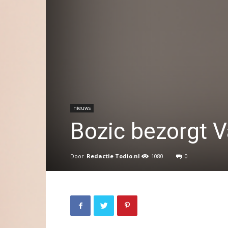
nieuws
Bozic bezorgt V
Door
Redactie Todio.nl
1080
0