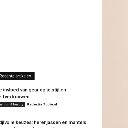
Recente artikelen
e invloed van geur op je stijl en
elfvertrouwen
Redactie Todio.nl
ashion & beauty
tijlvolle keuzes: herenjassen en mantels