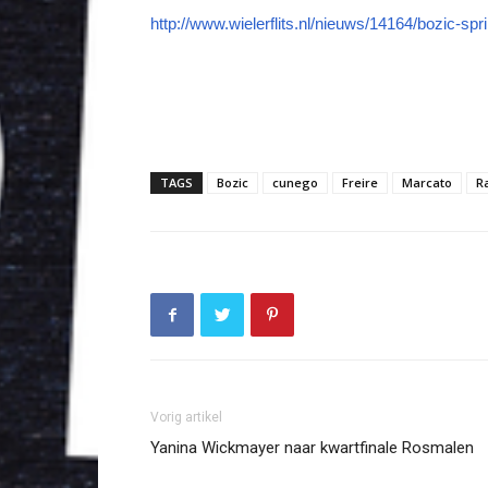
http://www.wielerflits.nl/nieuws/14164/bozic-spr
TAGS
Bozic
cunego
Freire
Marcato
R
Vorig artikel
Yanina Wickmayer naar kwartfinale Rosmalen