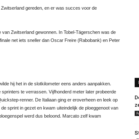
 Zwitserland gereden, en er was succes voor de
de van Zwitserland gewonnen. In Tobel-Tägerschen was de
inale net iets sneller dan Oscar Freire (Rabobank) en Peter
ilde hij het in de slotkilometer eens anders aanpakken.
sprinters te verrassen. Vijfhonderd meter later probeerde
D
Quickstep-renner. De Italiaan ging er eroverheen en leek op
z
de sprint in gezet en kwam uiteindelijk de ploeggenoot van
F
ploegenspel werd dus beloond. Marcato zelf kwam
S