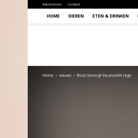
Adverteren
Contact
HOME
DIEREN
ETEN & DRINKEN
Todio
Home
nieuws
Bozic bezorgt Vacansoleil zege