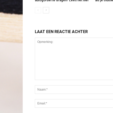
autogordel te dragen? Lees het hier
als je thuis
LAAT EEN REACTIE ACHTER