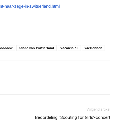
int-naar-zege-in-zwitserland.html
abobank
ronde van zwitserland
Vacansoleil
wielrennen
Volgend artikel
Beoordeling: ‘Scouting for Girls’-concert