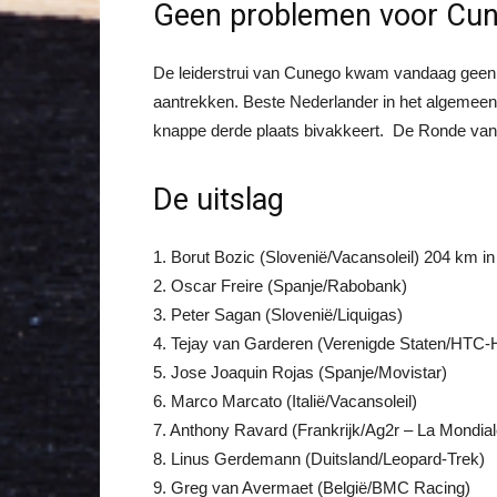
Geen problemen voor Cu
De leiderstrui van Cunego kwam vandaag geen 
aantrekken. Beste Nederlander in het algemeen
knappe derde plaats bivakkeert. De Ronde van 
De uitslag
1. Borut Bozic (Slovenië/Vacansoleil) 204 km 
2. Oscar Freire (Spanje/Rabobank)
3. Peter Sagan (Slovenië/Liquigas)
4. Tejay van Garderen (Verenigde Staten/HTC-
5. Jose Joaquin Rojas (Spanje/Movistar)
6. Marco Marcato (Italië/Vacansoleil)
7. Anthony Ravard (Frankrijk/Ag2r – La Mondial
8. Linus Gerdemann (Duitsland/Leopard-Trek)
9. Greg van Avermaet (België/BMC Racing)