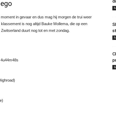
d
nego
F
moment in gevaar en dus mag hij morgen de trui weer
 klassement is nog altijd Bauke Mollema, die op een
S
s
Zwitserland duurt nog tot en met zondag.
F
C
p
in 4u44m48s
G
Highroad)
e)