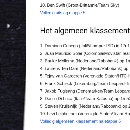
10. Ben Swift (Groot-Brittannië/Team Sky)
Volledig uitslag etappe 5
Het algemeen klassement
1. Damiano Cunego (Italië/Lampre-ISD) in 17
2. Juan Mauricio Soler (Colombia/Movistar Tea
3. Bauke Mollema (Nederland/Rabobank) op 1
4. Laurens Ten Dam (Nederland/Rabobank) op
5. Tejay van Garderen (Verenigde Staten/HTC
6. Frank Schleck (Luxemburg/Team Leopard-T
7. Jakob Fuglsang (Denemarken/Team Leopard
8. Danilo Di Luca (Italië/Team Katusha) op 1m5
9. Steven Kruijswijk (Nederland/Rabobank) op
10. Levi Leipheimer (Verenigde Staten/Team R
Volledig algemeen klassement na etappe 5