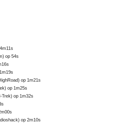
u14m11s
m) op 54s
m16s
 1m19s
-HighRoad) op 1m21s
rek) op 1m25s
-Trek) op 1m32s
3s
 2m00s
adioshack) op 2m10s