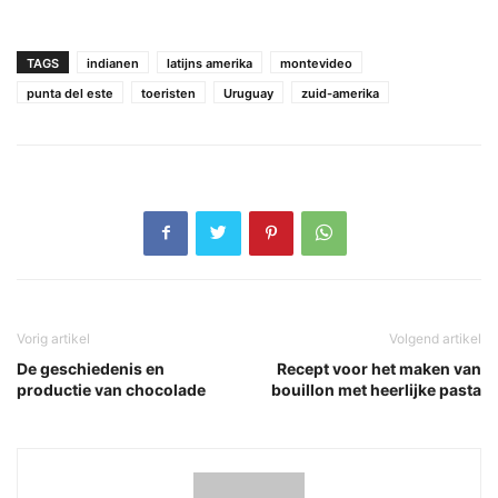
TAGS
indianen
latijns amerika
montevideo
punta del este
toeristen
Uruguay
zuid-amerika
Vorig artikel
Volgend artikel
De geschiedenis en
Recept voor het maken van
productie van chocolade
bouillon met heerlijke pasta