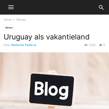
Home
Reizen
Reizen
Uruguay als vakantieland
Door
Redactie Todio.nl
1232
0