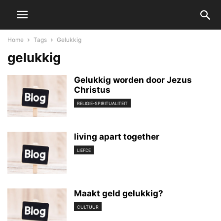
Home
Tags
Gelukkig
gelukkig
Gelukkig worden door Jezus
Christus
RELIGIE-SPIRITUALITEIT
living apart together
LIEFDE
Maakt geld gelukkig?
CULTUUR