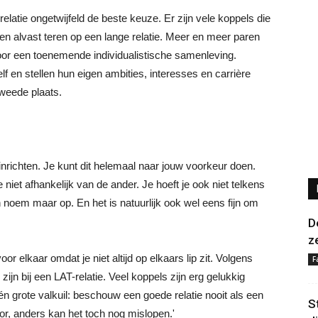
-relatie ongetwijfeld de beste keuze. Er zijn vele koppels die
n alvast teren op een lange relatie. Meer en meer paren
or een toenemende individualistische samenleving.
f en stellen hun eigen ambities, interesses en carrière
weede plaats.
 inrichten. Je kunt dit helemaal naar jouw voorkeur doen.
niet afhankelijk van de ander. Je hoeft je ook niet telkens
 noem maar op. En het is natuurlijk ook wel eens fijn om
D
z
or elkaar omdat je niet altijd op elkaars lip zit. Volgens
F
jn bij een LAT-relatie. Veel koppels zijn erg gelukkig
 één grote valkuil: beschouw een goede relatie nooit als een
S
oor, anders kan het toch nog mislopen.'