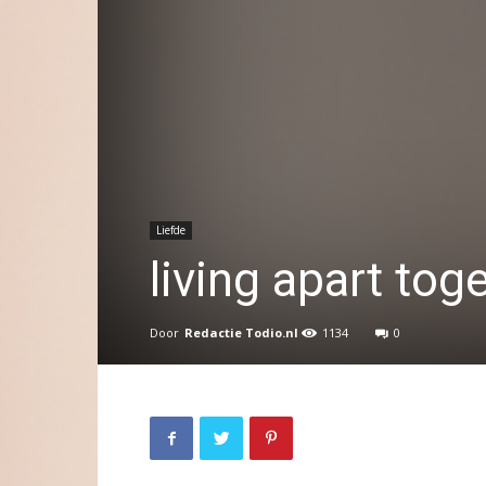
Liefde
living apart tog
Door
Redactie Todio.nl
1134
0