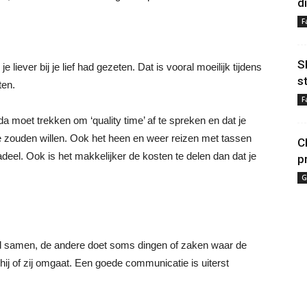
d
F
S
je liever bij je lief had gezeten. Dat is vooral moeilijk tijdens
s
ten.
F
da moet trekken om ‘quality time’ af te spreken en dat je
lie zouden willen. Ook het heen en weer reizen met tassen
C
deel. Ook is het makkelijker de kosten te delen dan dat je
p
G
tijd samen, de andere doet soms dingen of zaken waar de
hij of zij omgaat. Een goede communicatie is uiterst