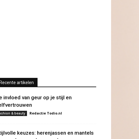
Recente artikelen
e invloed van geur op je stijl en
elfvertrouwen
Redactie Todio.nl
ashion & beauty
tijlvolle keuzes: herenjassen en mantels