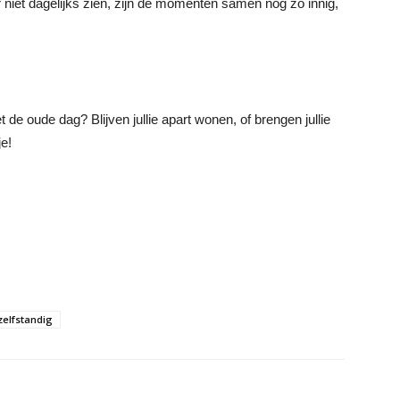
r niet dagelijks zien, zijn de momenten samen nog zo innig,
de oude dag? Blijven jullie apart wonen, of brengen jullie
e!
zelfstandig