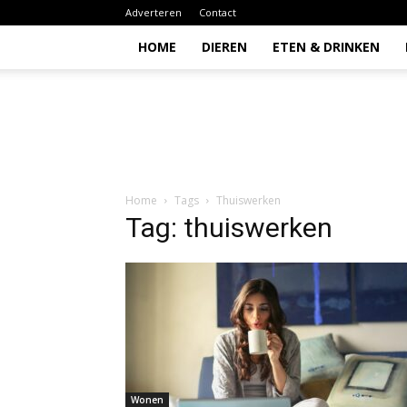
Adverteren
Contact
HOME
DIEREN
ETEN & DRINKEN
Todio
Home
Tags
Thuiswerken
Tag: thuiswerken
Wonen