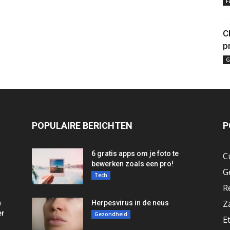
F
C
p
G
POPULAIRE BERICHTEN
P
6 gratis apps om je foto te
C
bewerken zoals een pro!
G
Tech
R
Z
n
Herpesvirus in de neus
er
Gezondheid
E