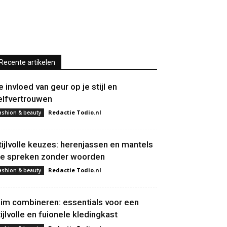
Recente artikelen
e invloed van geur op je stijl en
elfvertrouwen
Redactie Todio.nl
ashion & beauty
tijlvolle keuzes: herenjassen en mantels
ie spreken zonder woorden
Redactie Todio.nl
ashion & beauty
lim combineren: essentials voor een
tijlvolle en fuionele kledingkast