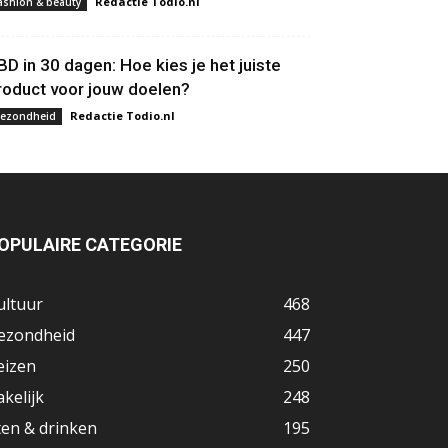
Redactie Todio.nl
ashion & beauty
BD in 30 dagen: Hoe kies je het juiste
roduct voor jouw doelen?
Redactie Todio.nl
ezondheid
OPULAIRE CATEGORIE
ultuur
468
ezondheid
447
eizen
250
akelijk
248
ten & drinken
195