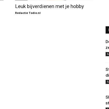
Leuk bijverdienen met je hobby
Redactie Todio.nl
D
z
F
S
d
F
S
s