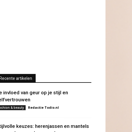
Recente artikelen
e invloed van geur op je stijl en
elfvertrouwen
Redactie Todio.nl
ashion & beauty
tijlvolle keuzes: herenjassen en mantels