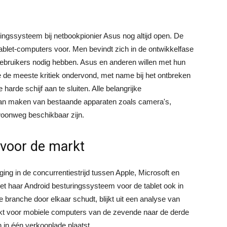
uringssysteem bij netbookpionier Asus nog altijd open. De
 tablet-computers voor. Men bevindt zich in de ontwikkelfase
ebruikers nodig hebben. Asus en anderen willen met hun
 de meeste kritiek ondervond, met name bij het ontbreken
harde schijf aan te sluiten. Alle belangrijke
an maken van bestaande apparaten zoals camera's,
woonweg beschikbaar zijn.
 voor de markt
ing in de concurrentiestrijd tussen Apple, Microsoft en
t haar Android besturingssysteem voor de tablet ook in
 branche door elkaar schudt, blijkt uit een analyse van
kt voor mobiele computers van de zevende naar de derde
 in één verkooplade plaatst.