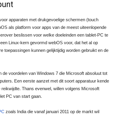
punt
voor apparaten met drukgevoelige schermen (touch
bOS als platform voor apps van de meest uiteenlopende
e erover beslissen voor welke doeleinden een tablet-PC te
n een Linux-kern gevormd webOS voor, dat het al op
e toepassingen kunnen gelijktijdig worden gebruikt en de
n de voordelen van Windows 7 die Microsoft absoluut tot
uters. Een eerste aanzet met dit soort apparatuur kende
 reikwijdte. Thans evenwel, willen volgens Microsoft
et PC van start gaan.
-PC
zoals India die vanaf januari 2011 op de markt wil