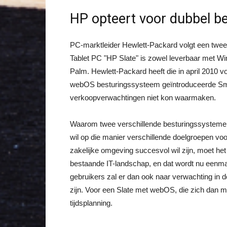
HP opteert voor dubbel b
PC-marktleider Hewlett-Packard volgt een tweesp
Tablet PC "HP Slate" is zowel leverbaar met 
Palm. Hewlett-Packard heeft die in april 2010 v
webOS besturingssysteem geïntroduceerde Sma
verkoopverwachtingen niet kon waarmaken.
Waarom twee verschillende besturingssystemen 
wil op die manier verschillende doelgroepen voo
zakelijke omgeving succesvol wil zijn, moet het
bestaande IT-landschap, en dat wordt nu een
gebruikers zal er dan ook naar verwachting in
zijn. Voor een Slate met webOS, die zich dan me
tijdsplanning.