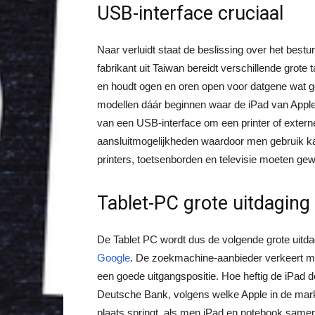
USB-interface cruciaal
Naar verluidt staat de beslissing over het best
fabrikant uit Taiwan bereidt verschillende grote
en houdt ogen en oren open voor datgene wat g
modellen dáár beginnen waar de iPad van Apple
van een USB-interface om een printer of externe 
aansluitmogelijkheden waardoor men gebruik k
printers, toetsenborden en televisie moeten ge
Tablet-PC grote uitdaging
De Tablet PC wordt dus de volgende grote uitdag
Google
. De zoekmachine-aanbieder verkeert me
een goede uitgangspositie. Hoe heftig de iPad de
Deutsche Bank, volgens welke Apple in de mar
plaats springt, als men iPad en notebook samen