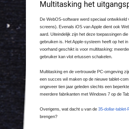
Multitasking het uitgangs
De WebOS-software werd speciaal ontwikkeld 
screens). Evenals iOS van Apple dient ook We
aard. Uiteindelijk zijn het deze toepassingen di
gebruiken is. Het Apple-systeem heeft op het i
voorhand geschikt is voor multitasking: meerder
gebruiker kan vlot ertussen schakelen.
Multitasking en de vertrouwde PC-omgeving zij
een succes wil maken op de nieuwe tablet-comp
ongeveer tien jaar geleden slechts een beperkte
meerdere fabrikanten met Windows 7 op de Tabl
Overigens, wat dacht u van de
35-dollar-tablet
brengen?