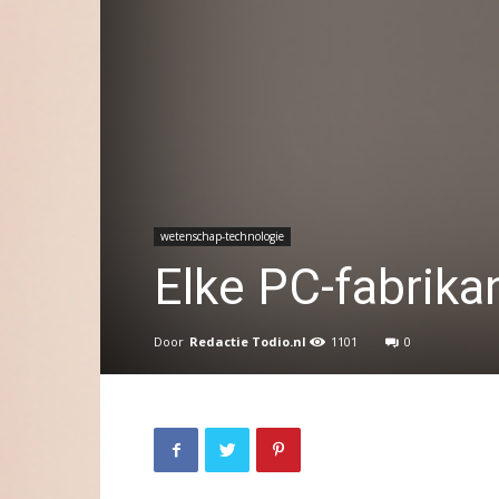
wetenschap-technologie
Elke PC-fabrikan
Door
Redactie Todio.nl
1101
0