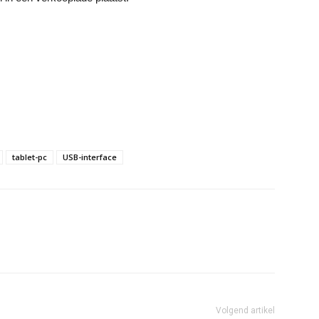
tablet-pc
USB-interface
Volgend artikel