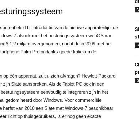
d
esturingssysteem
F
orenbeleid bij introductie van de nieuwe apparatenlijn: de
S
Windows 7 alsook met het besturingssysteem webOS van
s
oor $ 1,2 miljard overgenomen, nadat de in 2009 met het
F
rtphone Palm Pre ondanks goede kritieken de
C
p
op één apparaat, zult u zich afvragen? Hewlett-Packard
G
r zijn Slate aanspreken. Als de Tablet PC ook in een
 besturingssysteem eenvoudig te integreren zijn in het
maal gedomineerd door Windows. Voor commerciële
 de herfst van 2010 een Slate met Windows 7 beschikbaar
er richt op thuisgebruikers, is er nog geen exacte