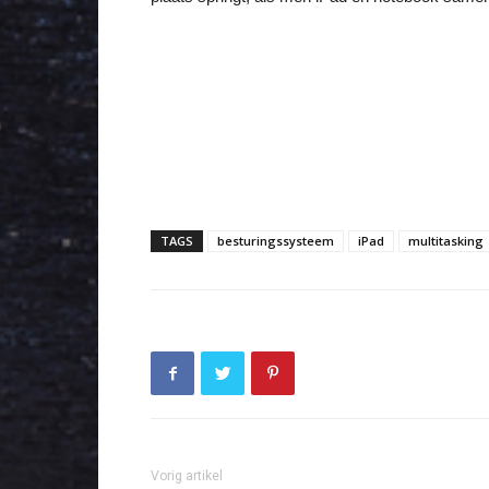
TAGS
besturingssysteem
iPad
multitasking
Vorig artikel