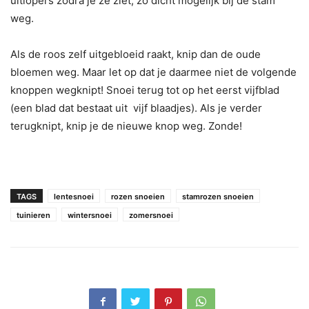
uitlopers zodra je ze ziet, zo dicht mogelijk bij de stam
weg.
Als de roos zelf uitgebloeid raakt, knip dan de oude
bloemen weg. Maar let op dat je daarmee niet de volgende
knoppen wegknipt! Snoei terug tot op het eerst vijfblad
(een blad dat bestaat uit vijf blaadjes). Als je verder
terugknipt, knip je de nieuwe knop weg. Zonde!
TAGS
lentesnoei
rozen snoeien
stamrozen snoeien
tuinieren
wintersnoei
zomersnoei