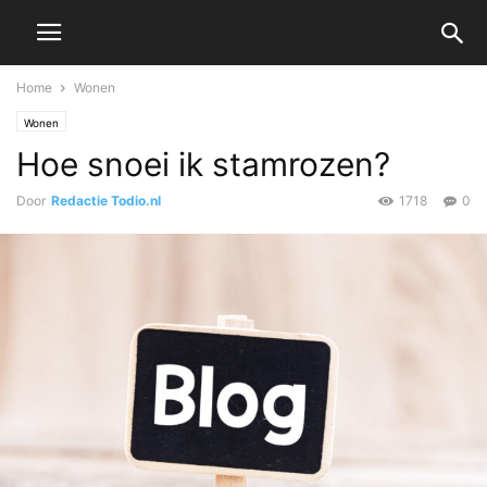
Home
Wonen
Wonen
Hoe snoei ik stamrozen?
Door
Redactie Todio.nl
1718
0