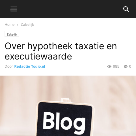
Home
Zakelijk
Zakelijk
Over hypotheek taxatie en
executiewaarde
Door
Redactie Todio.nl
985
0