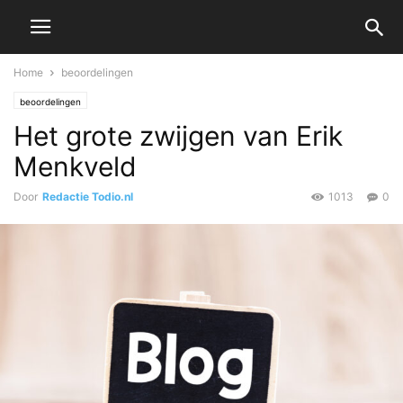
Home
beoordelingen
beoordelingen
Het grote zwijgen van Erik
Menkveld
Door
Redactie Todio.nl
1013
0