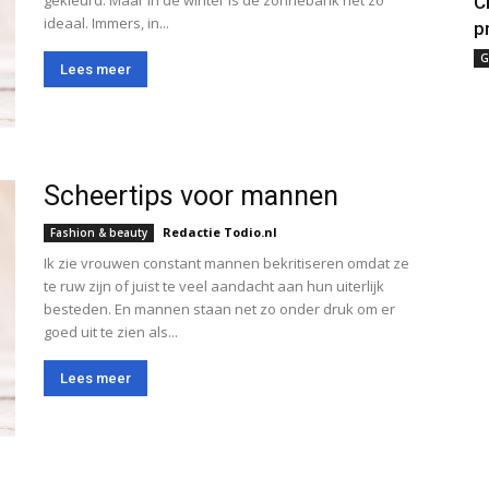
gekleurd. Maar in de winter is de zonnebank net zo
C
ideaal. Immers, in...
p
G
Lees meer
Scheertips voor mannen
Redactie Todio.nl
Fashion & beauty
Ik zie vrouwen constant mannen bekritiseren omdat ze
te ruw zijn of juist te veel aandacht aan hun uiterlijk
besteden. En mannen staan net zo onder druk om er
goed uit te zien als...
Lees meer