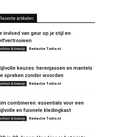
Recente artikelen
e invloed van geur op je stijl en
elfvertrouwen
Redactie Todio.nl
ashion & beauty
tijlvolle keuzes: herenjassen en mantels
ie spreken zonder woorden
Redactie Todio.nl
ashion & beauty
lim combineren: essentials voor een
tijlvolle en fuionele kledingkast
Redactie Todio.nl
ashion & beauty