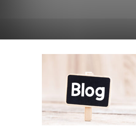
persoonlijke-groei
Reizen
religie-spiritualiteit
Wonen
Zakelijk