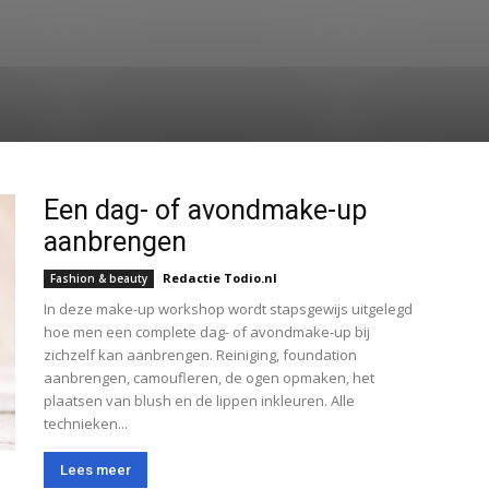
Sporten
Tech
vaar-voertuigen
Werk
wetenschap-technologie
Een dag- of avondmake-up
aanbrengen
Redactie Todio.nl
Fashion & beauty
In deze make-up workshop wordt stapsgewijs uitgelegd
hoe men een complete dag- of avondmake-up bij
zichzelf kan aanbrengen. Reiniging, foundation
aanbrengen, camoufleren, de ogen opmaken, het
plaatsen van blush en de lippen inkleuren. Alle
technieken...
Lees meer