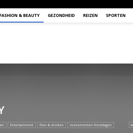
FASHION & BEAUTY
GEZONDHEID
REIZEN
SPORTEN
Y
ren
Entertainment
Eten & drinken
evenementen-feestdagen
ondheid
goede-doel
Hobbys
Liefde
nieuws
Onderwijs