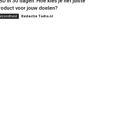
BD in 30 dagen: Hoe kies je het juiste
roduct voor jouw doelen?
Redactie Todio.nl
ezondheid