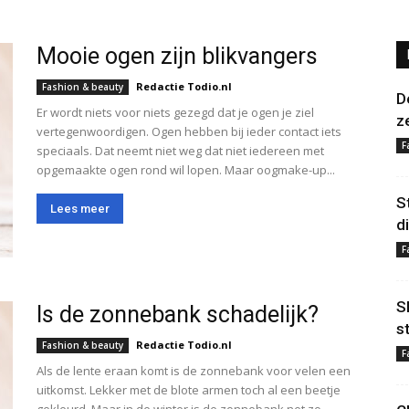
Mooie ogen zijn blikvangers
Redactie Todio.nl
Fashion & beauty
D
Er wordt niets voor niets gezegd dat je ogen je ziel
z
vertegenwoordigen. Ogen hebben bij ieder contact iets
F
speciaals. Dat neemt niet weg dat niet iedereen met
opgemaakte ogen rond wil lopen. Maar oogmake-up...
S
Lees meer
d
F
S
Is de zonnebank schadelijk?
s
Redactie Todio.nl
Fashion & beauty
F
Als de lente eraan komt is de zonnebank voor velen een
uitkomst. Lekker met de blote armen toch al een beetje