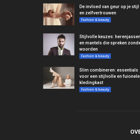
De invloed van geur op je stijl
en zelfvertrouwen
Fashion & beauty
Stijlvolle keuzes: herenjasse
en mantels die spreken zond
woorden
Fashion & beauty
Slim combineren: essentials
voor een stijlvolle en fuionele
kledingkast
Fashion & beauty
OV