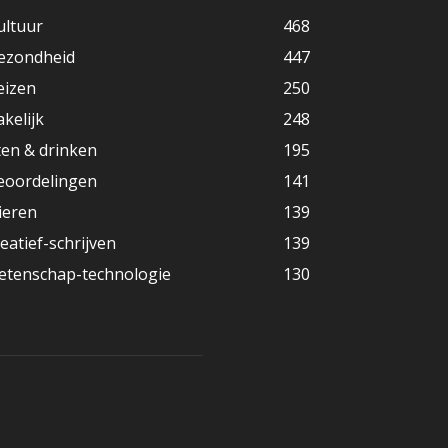
ultuur
468
ezondheid
447
eizen
250
akelijk
248
ten & drinken
195
eoordelingen
141
ieren
139
reatief-schrijven
139
etenschap-technologie
130