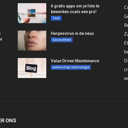
6 gratis apps om je foto te
C
bewerken zoals een pro!
G
Tech
R
Z
n
Herpesvirus in de neus
er
Gezondheid
E
b
D
Value Driven Maintenance
wetenschap-technologie
c
w
ER ONS