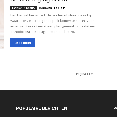
Redactie Todio.nl
Fashion & beauty
Een beugel beinvloedt de tanden of stuurt deze bij
waardoor ze op de goede plek komen te staan. Voor
ieder gebit wordt eerst een plan gemaakt voordat een
orthodontist, de beugelzetter, om het zo...
Lees meer
Pagina 11 van 11
POPULAIRE BERICHTEN
P