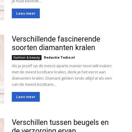
je huid bevindt....
Lees meer
Verschillende fascinerende
soorten diamanten kralen
Redactie Todio.nl
Fashion & beauty
Als je jezelf op de meest aparte manier mooi wilt maken
met de meest kostbare kralen, denk je het eerst aan
diamanten kralen. Diamant gelden sinds altijd al als een
van de meest kostbare...
Lees meer
Verschillen tussen beugels en
de verzorging ervan