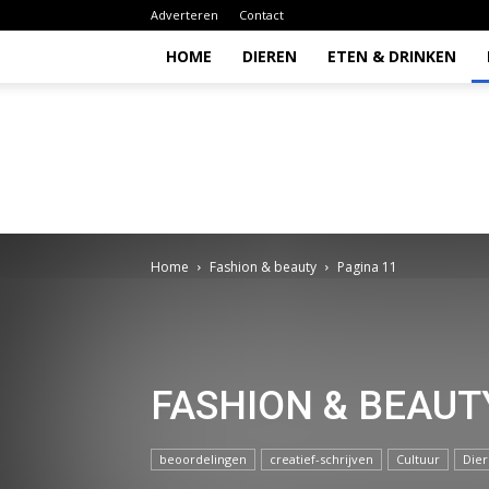
Adverteren
Contact
HOME
DIEREN
ETEN & DRINKEN
Todio
Home
Fashion & beauty
Pagina 11
FASHION & BEAUT
beoordelingen
creatief-schrijven
Cultuur
Die
familie
Fashion & beauty
Geen categorie
Gez