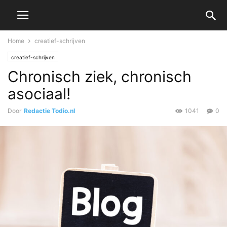
Home
creatief-schrijven
creatief-schrijven
Chronisch ziek, chronisch
asociaal!
Door
Redactie Todio.nl
1041
0