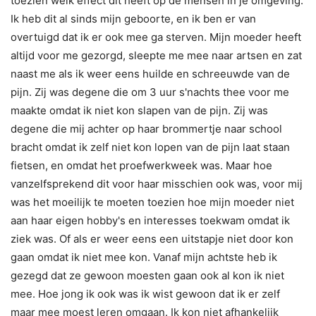
toezien welk effect dit heeft op de mensen in je omgeving.
Ik heb dit al sinds mijn geboorte, en ik ben er van
overtuigd dat ik er ook mee ga sterven. Mijn moeder heeft
altijd voor me gezorgd, sleepte me mee naar artsen en zat
naast me als ik weer eens huilde en schreeuwde van de
pijn. Zij was degene die om 3 uur s'nachts thee voor me
maakte omdat ik niet kon slapen van de pijn. Zij was
degene die mij achter op haar brommertje naar school
bracht omdat ik zelf niet kon lopen van de pijn laat staan
fietsen, en omdat het proefwerkweek was. Maar hoe
vanzelfsprekend dit voor haar misschien ook was, voor mij
was het moeilijk te moeten toezien hoe mijn moeder niet
aan haar eigen hobby's en interesses toekwam omdat ik
ziek was. Of als er weer eens een uitstapje niet door kon
gaan omdat ik niet mee kon. Vanaf mijn achtste heb ik
gezegd dat ze gewoon moesten gaan ook al kon ik niet
mee. Hoe jong ik ook was ik wist gewoon dat ik er zelf
maar mee moest leren omgaan. Ik kon niet afhankelijk