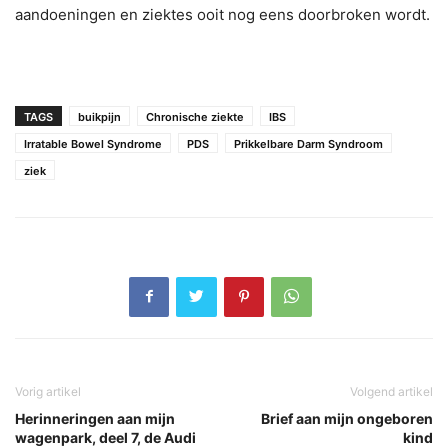
aandoeningen en ziektes ooit nog eens doorbroken wordt.
TAGS
buikpijn
Chronische ziekte
IBS
Irratable Bowel Syndrome
PDS
Prikkelbare Darm Syndroom
ziek
Vorig artikel
Volgend artikel
Herinneringen aan mijn
Brief aan mijn ongeboren
wagenpark, deel 7, de Audi
kind