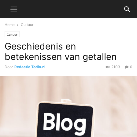
Home
Cultuur
Cultuur
Geschiedenis en
betekenissen van getallen
Door
Redactie Todio.nl
2103
0