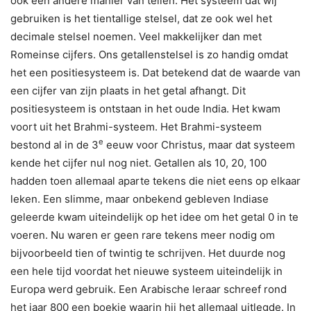
ook een andere manier van tellen. Het systeem dat wij
gebruiken is het tientallige stelsel, dat ze ook wel het
decimale stelsel noemen. Veel makkelijker dan met
Romeinse cijfers. Ons getallenstelsel is zo handig omdat
het een positiesysteem is. Dat betekend dat de waarde van
een cijfer van zijn plaats in het getal afhangt. Dit
positiesysteem is ontstaan in het oude India. Het kwam
voort uit het Brahmi-systeem. Het Brahmi-systeem
e
bestond al in de 3
eeuw voor Christus, maar dat systeem
kende het cijfer nul nog niet. Getallen als 10, 20, 100
hadden toen allemaal aparte tekens die niet eens op elkaar
leken. Een slimme, maar onbekend gebleven Indiase
geleerde kwam uiteindelijk op het idee om het getal 0 in te
voeren. Nu waren er geen rare tekens meer nodig om
bijvoorbeeld tien of twintig te schrijven. Het duurde nog
een hele tijd voordat het nieuwe systeem uiteindelijk in
Europa werd gebruik. Een Arabische leraar schreef rond
het jaar 800 een boekje waarin hij het allemaal uitlegde. In