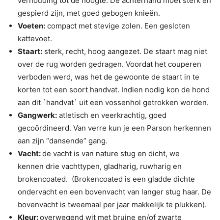
verhouding tot de hoogte. De achterhand moet sterk en
gespierd zijn, met goed gebogen knieën.
Voeten:
compact met stevige zolen. Een gesloten
kattevoet.
Staart:
sterk, recht, hoog aangezet. De staart mag niet
over de rug worden gedragen. Voordat het couperen
verboden werd, was het de gewoonte de staart in te
korten tot een soort handvat. Indien nodig kon de hond
aan dit `handvat` uit een vossenhol getrokken worden.
Gangwerk:
atletisch en veerkrachtig, goed
gecoördineerd. Van verre kun je een Parson herkennen
aan zijn “dansende” gang.
Vacht:
de vacht is van nature stug en dicht, we
kennen drie vachttypen, gladharig, ruwharig en
brokencoated. (Brokencoated is een gladde dichte
ondervacht en een bovenvacht van langer stug haar. De
bovenvacht is tweemaal per jaar makkelijk te plukken).
Kleur:
overwegend wit met bruine en/of zwarte