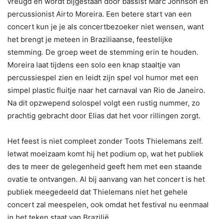
vreugd en wordt bijgestaan door bassist Marc Johnson en
percussionist Airto Moreira. Een betere start van een
concert kun je je als concertbezoeker niet wensen, want
het brengt je meteen in Braziliaanse, feestelijke
stemming. De groep weet de stemming erin te houden.
Moreira laat tijdens een solo een knap staaltje van
percussiespel zien en leidt zijn spel vol humor met een
simpel plastic fluitje naar het carnaval van Rio de Janeiro.
Na dit opzwepend solospel volgt een rustig nummer, zo
prachtig gebracht door Elias dat het voor rillingen zorgt.
Het feest is niet compleet zonder Toots Thielemans zelf.
Ietwat moeizaam komt hij het podium op, wat het publiek
des te meer de gelegenheid geeft hem met een staande
ovatie te ontvangen. Al bij aanvang van het concert is het
publiek meegedeeld dat Thielemans niet het gehele
concert zal meespelen, ook omdat het festival nu eenmaal
in het teken staat van Brazilië.