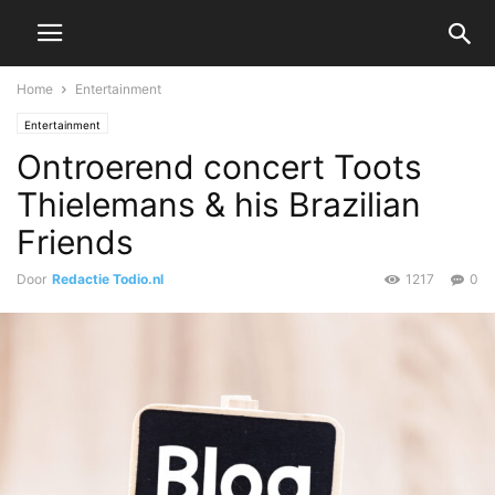
Home
Entertainment
Entertainment
Ontroerend concert Toots
Thielemans & his Brazilian
Friends
Door
Redactie Todio.nl
1217
0