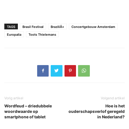
TAGS
Brasil Festival
BraziliÃ«
Concertgebouw Amsterdam
Europalia
Toots Thielemans
Vorig artikel
Volgend artikel
Wordfeud – driedubbele
Hoe is het
woordwaarde op
ouderschapsverlof geregeld
smartphone of tablet
in Nederland?