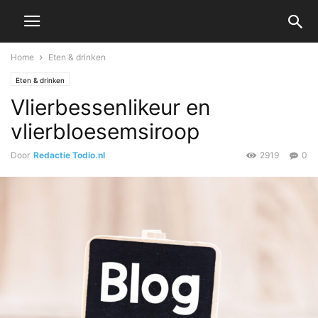
Home
Eten & drinken
Eten & drinken
Vlierbessenlikeur en
vlierbloesemsiroop
Door
Redactie Todio.nl
2919
0