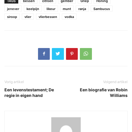
TAGS
bessen
citroen
gember
Griep
Honing
jenever
keelpijn
likeur
munt
ranja
Sambucus
siroop
vlier
vlierbessen
vodka
Vorig artikel
Volgend artikel
Een levenstestament; De
Een biografie van Robin
regie in eigen hand
Williams