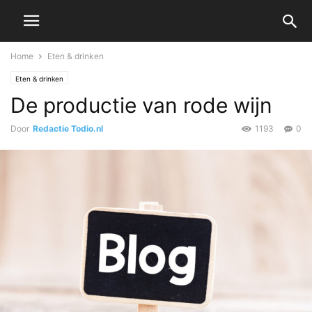
Home
Eten & drinken
Eten & drinken
De productie van rode wijn
Door
Redactie Todio.nl
1193
0