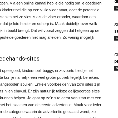
d
open. Via een online kanaal heb je die nodig om je goederen
F
n kinderstoel die op een vuile vloer staat, doet de potentiële
sschien net zo vies is als de vloer eronder, waardoor een
dat je foto helder en scherp is. Maak duidelijk over welk
S
jk in beeld brengt. Dat wil vooral zeggen dat hetgeen op de
s
gestelde goederen niet mag afleiden. Zo weinig mogelijk
F
C
eedehands-sites
p
G
 speelgoed, kinderstoel, buggy, enzovoorts bied je het
e kun je namelijk een veel groter publiek tegelijk bereiken.
 aangeboden spullen. Enkele voorbeelden van zo'n sites zijn
 en ebay.nl. Er zijn natuurlijk talloze gelijksoortige sites
kunnen helpen. Je gaat op zo'n site eerst van start met een
met het plaatsen van de eerste advertentie. Maak voor ieder
er de categorie waarin de advertentie geplaatst wordt, zo