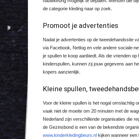
nauwkeurig mogelijk te bepalen. Mensen die bijv
de categorie kleding naar op zoek.
Promoot je advertenties
Nadat je advertenties op de tweedehandssite va
via Facebook, Netlog en vele andere sociale-netw
je spullen te koop aanbiedt. Als die vrienden o
kinderspullen, kunnen zij jouw gegevens aan he
kopers aanzienlijk.
Kleine spullen, tweedehandsb
Voor de kleine spullen is het nogal omslachtig
vaak niet de moeite om 20 minuten met de wagen 
Nederland zijn verschillende organisaties die r
de Gezinsbond is een van de bekendste organisa
www.kinderkledingbeurs.nl
kijken wanneer een 