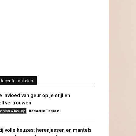
Recente artikelen
e invloed van geur op je stijl en
elfvertrouwen
Redactie Todio.nl
ashion & beauty
tijlvolle keuzes: herenjassen en mantels