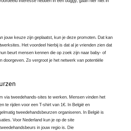
oorbeeld interesse hebben in een buggy, gaan hier niet in
n jouw keuze zijn geplaatst, kun je deze promoten. Dat kan
erksites. Het voordeel hierbij is dat al je vrienden zien dat
p hun beurt mensen kennen die op zoek zijn naar baby- of
n doorgeven. Zo vergroot je het netwerk van potentiële
eurzen
 om via tweedehands-sites te werken. Mensen vinden het
te rijden voor een T-shirt van 1€. In België en
egelmatig tweedehandsbeurzen organiseren. In België is
ties. Voor Nederland kun je op de site
tweedehandsbeurs in jouw regio is. Die