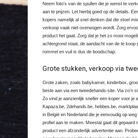
Neem foto's van de spullen die je wenst te verk
aan te prijzen. Let hierbij goed op de details. Ee
kopers namelijk al snel denken dat die stoel mi
verkoop vaak niet overwogen wordt. Zorg ervoor 
product het gaat. Zorg dat je het zo mooi mogeli
achtergrond staat, de aandacht van de te koop 
rommel en vuil is dus de boodschap.
Grote stukken, verkoop via tw
Grote zaken, zoals babykamer, kinderbox, groot
beste aan via een tweedehands-site. Via zo'n sit
Zo vind je aanzienlijk sneller een koper voor je
Kapaza.be, 2dehands.be, hebbes.be, marktplaats.nl
in België en Nederland die je eenvoudig op weg 
profiel aan te maken. Meestal gaat dit gepaard 
product een afzonderlijk advertentie aan. Probe