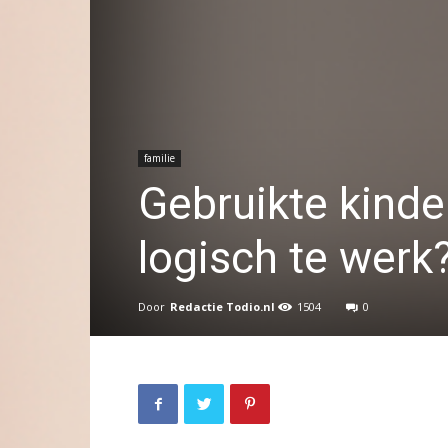
familie
Gebruikte kinde
logisch te werk
Door
Redactie Todio.nl
1504
0