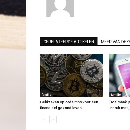
GERELATEERDE ARTIKELEN
MEER VAN DEZ
familie
familie
Geldzaken op orde: tips voor een
Hoe maak j
financieel gezond leven
indruk met j