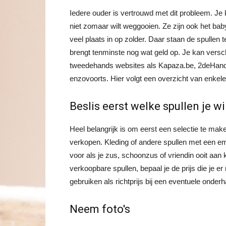
Iedere ouder is vertrouwd met dit probleem. Je k
niet zomaar wilt weggooien. Ze zijn ook het bab
veel plaats in op zolder. Daar staan de spulle
brengt tenminste nog wat geld op. Je kan versc
tweedehands websites als Kapaza.be, 2deHands
enzovoorts. Hier volgt een overzicht van enkele
Beslis eerst welke spullen je w
Heel belangrijk is om eerst een selectie te ma
verkopen. Kleding of andere spullen met een em
voor als je zus, schoonzus of vriendin ooit aan k
verkoopbare spullen, bepaal je de prijs die je e
gebruiken als richtprijs bij een eventuele onder
Neem foto's