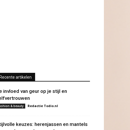
Recente artikelen
e invloed van geur op je stijl en
elfvertrouwen
Redactie Todio.nl
ashion & beauty
tijlvolle keuzes: herenjassen en mantels