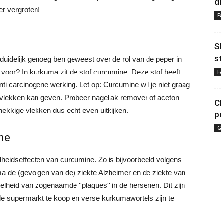
d
r vergroten!
F
S
s
duidelijk genoeg ben geweest over de rol van de peper in
 voor? In kurkuma zit de stof curcumine. Deze stof heeft
F
i carcinogene werking. Let op: Curcumine wil je niet graag
le vlekken kan geven. Probeer nagellak remover of aceton
C
ekkige vlekken dus echt even uitkijken.
p
G
ne
heidseffecten van curcumine. Zo is bijvoorbeeld volgens
de (gevolgen van de) ziekte Alzheimer en de ziekte van
lheid van zogenaamde ''plaques'' in de hersenen. Dit zijn
de supermarkt te koop en verse kurkumawortels zijn te