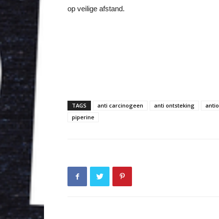
op veilige afstand.
TAGS
anti carcinogeen
anti ontsteking
anti
piperine