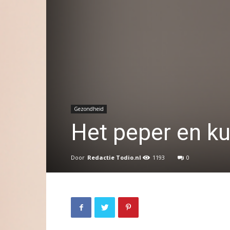
Gezondheid
Het peper en ku
Door
Redactie Todio.nl
1193
0