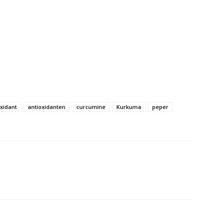
oxidant
antioxidanten
curcumine
Kurkuma
peper