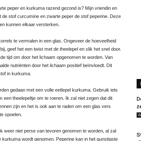
rte peper en kurkuma razend gezond is? Mijn vriendin en
at de stof curcumine en zwarte peper de stof peperine. Deze
en kunnen elkaar versterken.
korrels te vermalen in een glas. Ongeveer de hoeveelheid
ij, geef het een twist met de theelepel en slik het snel door.
) de tijd om door het lichaam opgenomen te worden. Van
de nutriënten door het lichaam positief beïnvloedt. Dit
stof in kurkuma.
orden gedaan met een volle eetlepel kurkuma. Gebruik iets
een theelepeltje om te roeren. Ik zal niet zegen dat dit
D
z
ennen zijn en het is ook aan te raden om een glas vers
te spoelen.
F
 ook weer niet perse van tevoren genomen te worden, al zal
S
de kurkuma wordt genomen. Peperine kan in het gunstigste