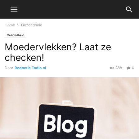
Home
Gezondheid
Gezondheid
Moedervlekken? Laat ze
checken!
Door
Redactie Todio.nl
888
0