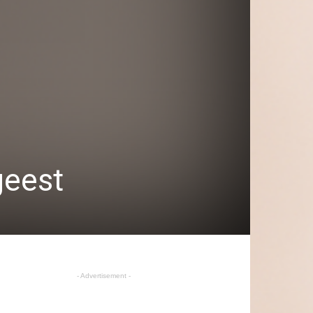
geest
- Advertisement -