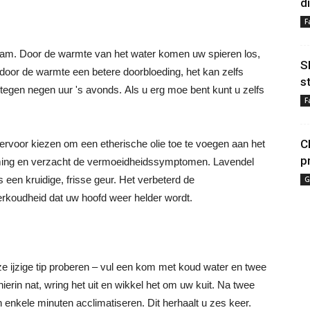
d
F
am. Door de warmte van het water komen uw spieren los,
S
 door de warmte een betere doorbloeding, het kan zelfs
s
s tegen negen uur 's avonds. Als u erg moe bent kunt u zelfs
F
C
ervoor kiezen om een etherische olie toe te voegen aan het
p
emming en verzacht de vermoeidheidssymptomen. Lavendel
s een kruidige, frisse geur. Het verbeterd de
G
verkoudheid dat uw hoofd weer helder wordt.
ze ijzige tip proberen – vul een kom met koud water en twee
erin nat, wring het uit en wikkel het om uw kuit. Na twee
n enkele minuten acclimatiseren. Dit herhaalt u zes keer.