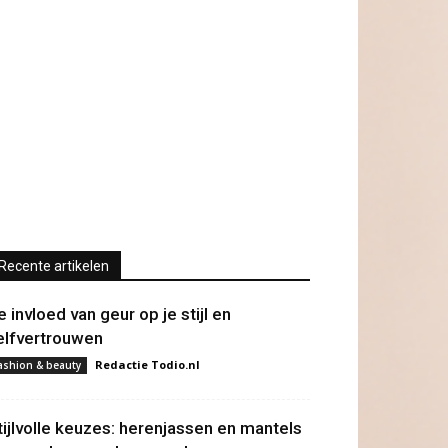
Recente artikelen
e invloed van geur op je stijl en
elfvertrouwen
Redactie Todio.nl
ashion & beauty
tijlvolle keuzes: herenjassen en mantels