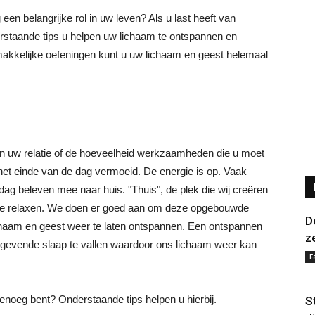
een belangrijke rol in uw leven? Als u last heeft van
staande tips u helpen uw lichaam te ontspannen en
 makkelijke oefeningen kunt u uw lichaam en geest helemaal
s in uw relatie of de hoeveelheid werkzaamheden die u moet
 het einde van de dag vermoeid. De energie is op. Vaak
dag beleven mee naar huis. "Thuis", de plek die wij creëren
 te relaxen. We doen er goed aan om deze opgebouwde
D
aam en geest weer te laten ontspannen. Een ontspannen
z
stgevende slaap te vallen waardoor ons lichaam weer kan
F
enoeg bent? Onderstaande tips helpen u hierbij.
S