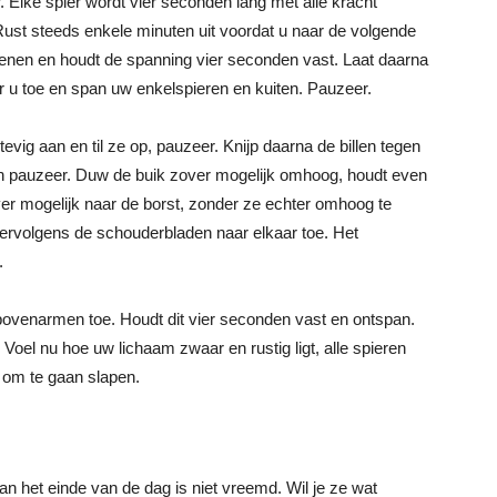
. Elke spier wordt vier seconden lang met alle kracht
ust steeds enkele minuten uit voordat u naar de volgende
tenen en houdt de spanning vier seconden vast. Laat daarna
 u toe en span uw enkelspieren en kuiten. Pauzeer.
ig aan en til ze op, pauzeer. Knijp daarna de billen tegen
en pauzeer. Duw de buik zover mogelijk omhoog, houdt even
er mogelijk naar de borst, zonder ze echter omhoog te
rvolgens de schouderbladen naar elkaar toe. Het
.
ovenarmen toe. Houdt dit vier seconden vast en ontspan.
s. Voel nu hoe uw lichaam zwaar en rustig ligt, alle spieren
 om te gaan slapen.
n het einde van de dag is niet vreemd. Wil je ze wat