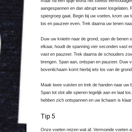
maar na een tijdje wordt het steeds eenvoudiger
aangespannen en dan abrupt weer losgelaten. R
spiergroep gaat. Begin bij uw voeten, krom uw 
los en pauzeer even. Trek daarna uw tenen naar
Duw uw knieën naar de grond, span de benen stev
elkaar, houdt de spanning vier seconden vast 
vast en pauzeer. Trek daarna de schouders zov
brengen. Span aan, ontspan en pauzeer. Duw ve
bovenlichaam komt hierbij iets los van de grond
Maak twee vuisten en trek de handen naar uw b
Span tot slot alle spieren tegelijk aan en laat lo
hebben zich ontspannen en uw lichaam is klaar
Tip 5
Onze voeten reizen wat af. Vermoeide voeten aa