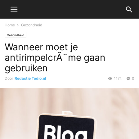
Home
Gezondheid
Gezondheid
Wanneer moet je
antirimpelcrÃ¨me gaan
gebruiken
Door
Redactie Todio.nl
1174
0