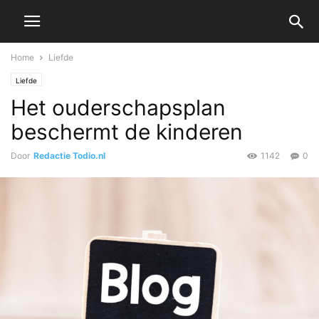
Home
Liefde
Liefde
Het ouderschapsplan
beschermt de kinderen
Door
Redactie Todio.nl
1142
0