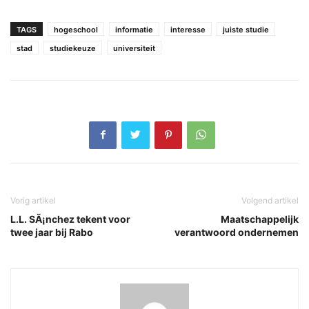
TAGS
hogeschool
informatie
interesse
juiste studie
stad
studiekeuze
universiteit
Vorig artikel
Volgend artikel
L.L. SÃ¡nchez tekent voor
Maatschappelijk
twee jaar bij Rabo
verantwoord ondernemen