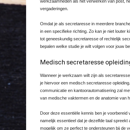
werkzaamheden als het verwerken van post, het
vergaderingen.
Omdat je als secretaresse in meerdere branches
in een specifieke richting. Zo kan je niet louter
tot geneeskundig secretaresse of rechtelijk sec
bepalen welke studie je wilt volgen voor jouw 
Medisch secretaresse opleidin
Wanneer je werkzaam wilt zijn als secretaresse
je hiervoor een medisch secretaresse opleidin
communicatie en kantoorautomatisering zal met
van medische vaktermen en de anatomie van het 
Door deze essentiële kennis ben je voorbereid 
namelijk essentieel dat je dezelfde taal spreekt
mogelijk om ze perfect te ondersteunen bij de 