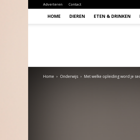
Adverteren
Contact
HOME
DIEREN
ETEN & DRINKEN
Todio
Home
Onderwijs
Met welke opleiding word je se