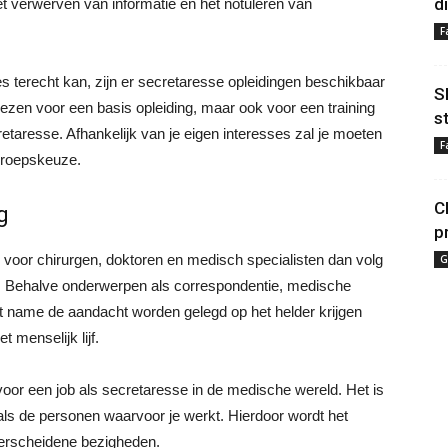
d
 verwerven van informatie en het notuleren van
F
 terecht kan, zijn er secretaresse opleidingen beschikbaar
S
 kiezen voor een basis opleiding, maar ook voor een training
s
retaresse. Afhankelijk van je eigen interesses zal je moeten
F
beroepskeuze.
C
g
p
 voor chirurgen, doktoren en medisch specialisten dan volg
G
g. Behalve onderwerpen als correspondentie, medische
 name de aandacht worden gelegd op het helder krijgen
menselijk lijf.
voor een job als secretaresse in de medische wereld. Het is
 als de personen waarvoor je werkt. Hierdoor wordt het
verscheidene bezigheden.