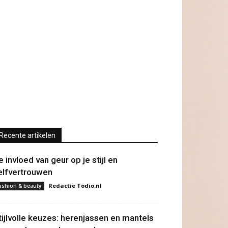
Recente artikelen
e invloed van geur op je stijl en
elfvertrouwen
Redactie Todio.nl
ashion & beauty
tijlvolle keuzes: herenjassen en mantels