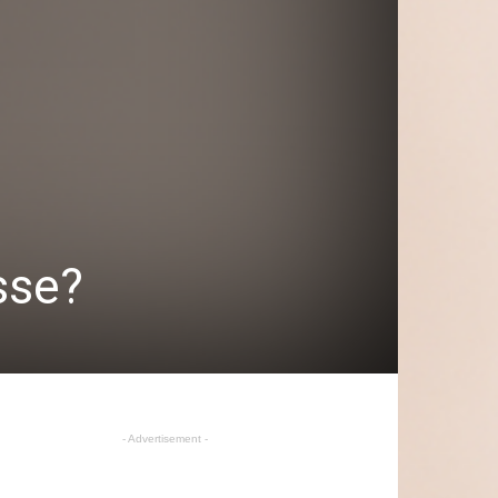
sse?
- Advertisement -