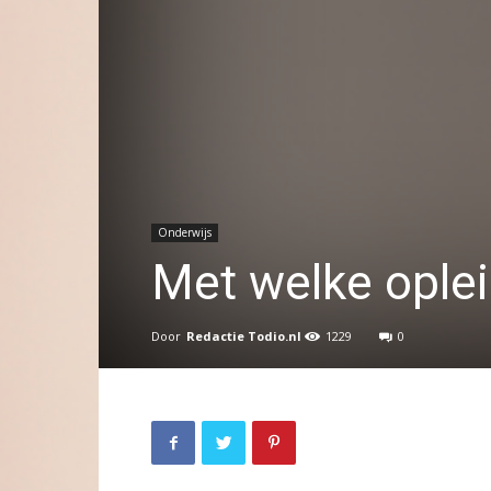
Onderwijs
Met welke oplei
Door
Redactie Todio.nl
1229
0