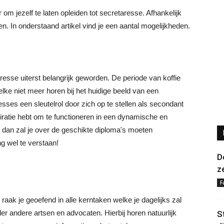
om jezelf te laten opleiden tot secretaresse. Afhankelijk
n. In onderstaand artikel vind je een aantal mogelijkheden.
resse uiterst belangrijk geworden. De periode van koffie
lke niet meer horen bij het huidige beeld van een
ses een sleutelrol door zich op te stellen als secondant
iratie hebt om te functioneren in een dynamische en
e dan zal je over de geschikte diploma's moeten
g wel te verstaan!
D
z
F
raak je geoefend in alle kerntaken welke je dagelijks zal
r andere artsen en advocaten. Hierbij horen natuurlijk
S