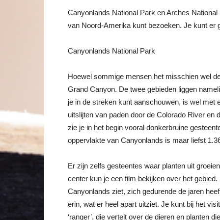
Canyonlands National Park en Arches National P
van Noord-Amerika kunt bezoeken. Je kunt er g
Canyonlands National Park
Hoewel sommige mensen het misschien wel denk
Grand Canyon. De twee gebieden liggen namelijk
je in de streken kunt aanschouwen, is wel met e
uitslijten van paden door de Colorado River en 
zie je in het begin vooral donkerbruine gesteent
oppervlakte van Canyonlands is maar liefst 1.36
Er zijn zelfs gesteentes waar planten uit groeien,
center kun je een film bekijken over het gebied. 
Canyonlands ziet, zich gedurende de jaren heef
erin, wat er heel apart uitziet. Je kunt bij het 
‘ranger’, die vertelt over de dieren en planten di