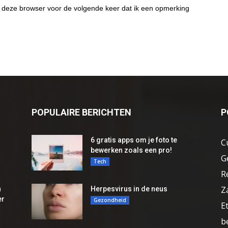
 deze browser voor de volgende keer dat ik een opmerking
POPULAIRE BERICHTEN
P
6 gratis apps om je foto te
C
bewerken zoals een pro!
G
Tech
R
Z
n
Herpesvirus in de neus
er
Gezondheid
E
b