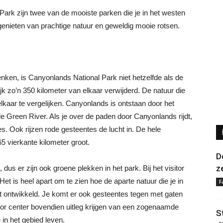
ark zijn twee van de mooiste parken die je in het westen
enieten van prachtige natuur en geweldig mooie rotsen.
en, is Canyonlands National Park niet hetzelfde als de
 zo’n 350 kilometer van elkaar verwijderd. De natuur die
lkaar te vergelijken. Canyonlands is ontstaan door het
de Green River. Als je over de paden door Canyonlands rijdt,
es. Ook rijzen rode gesteentes de lucht in. De hele
5 vierkante kilometer groot.
D
z
 dus er zijn ook groene plekken in het park. Bij het visitor
Het is heel apart om te zien hoe de aparte natuur die je in
F
t ontwikkeld. Je komt er ook gesteentes tegen met gaten
visitor center bovendien uitleg krijgen van een zogenaamde
S
e in het gebied leven.