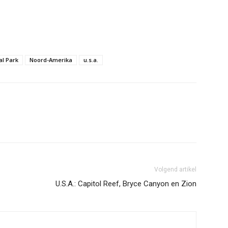
al Park
Noord-Amerika
u.s.a.
Volgend artikel
U.S.A.: Capitol Reef, Bryce Canyon en Zion