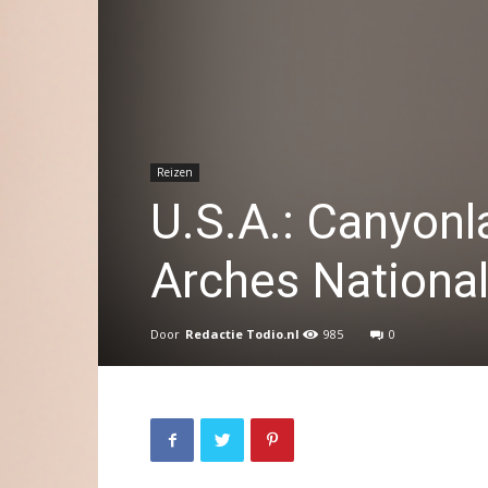
Reizen
U.S.A.: Canyonl
Arches National
Door
Redactie Todio.nl
985
0