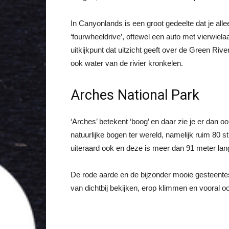
In Canyonlands is een groot gedeelte dat je all
‘fourwheeldrive’, oftewel een auto met vierwiela
uitkijkpunt dat uitzicht geeft over de Green Riv
ook water van de rivier kronkelen.
Arches National Park
‘Arches’ betekent ‘boog’ en daar zie je er dan oo
natuurlijke bogen ter wereld, namelijk ruim 80 s
uiteraard ook en deze is meer dan 91 meter lan
De rode aarde en de bijzonder mooie gesteentes
van dichtbij bekijken, erop klimmen en vooral o