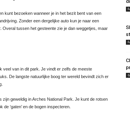
d
F
een kunt bezoeken wanneer je in het bezit bent van een
andrijving. Zonder een dergelijke auto kun je naar een
S
er. Overal tussen het gesteente zie je dan weggetjes, maar
s
F
C
p
k veel van in dit park. Je vindt er zelfs de meeste
G
tuks. De langste natuurlijke boog ter wereld bevindt zich er
g.
 zijn geweldig in Arches National Park. Je kunt de rotsen
ok de ‘gaten’ en de bogen inspecteren.