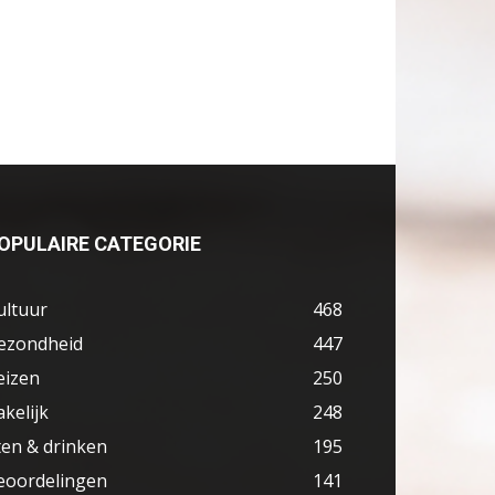
OPULAIRE CATEGORIE
ultuur
468
ezondheid
447
eizen
250
akelijk
248
ten & drinken
195
eoordelingen
141