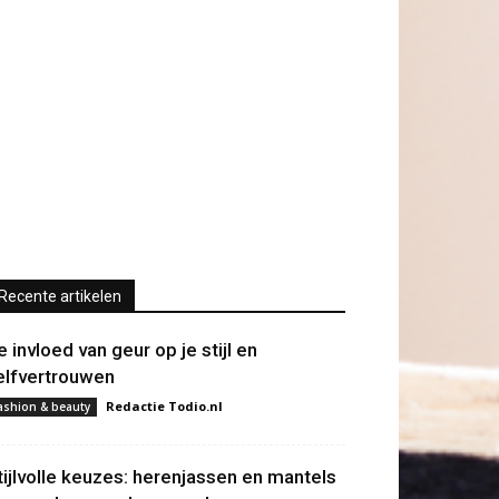
Recente artikelen
e invloed van geur op je stijl en
elfvertrouwen
Redactie Todio.nl
ashion & beauty
tijlvolle keuzes: herenjassen en mantels