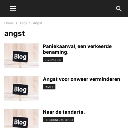
Home
Tags
Angst
angst
Paniekaanval, een verkeerde
benaming.
GEZONDHEID
Angst voor onweer verminderen
FAMILIE
Naar de tandarts.
PERSOONLIJKE-GROEI