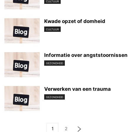
CULTUUR
Kwade opzet of domheid
CULTUUR
Informatie over angststoornissen
GEZONDHEID
Verwerken van een trauma
GEZONDHEID
1
2