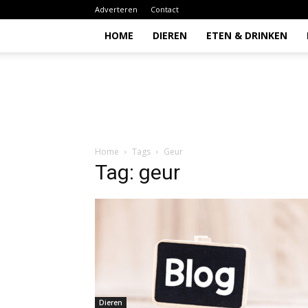
Adverteren
Contact
HOME
DIEREN
ETEN & DRINKEN
Todio
Home
Tags
Geur
Tag: geur
Dieren