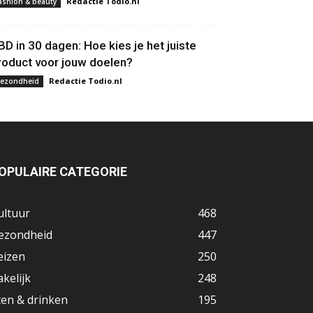
Redactie Todio.nl
ashion & beauty
BD in 30 dagen: Hoe kies je het juiste
roduct voor jouw doelen?
Redactie Todio.nl
ezondheid
OPULAIRE CATEGORIE
ultuur
468
ezondheid
447
eizen
250
akelijk
248
ten & drinken
195