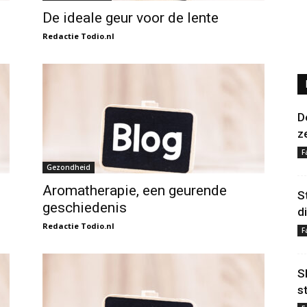
De ideale geur voor de lente
Redactie Todio.nl
D
z
F
Gezondheid
Aromatherapie, een geurende
S
geschiedenis
d
Redactie Todio.nl
F
S
s