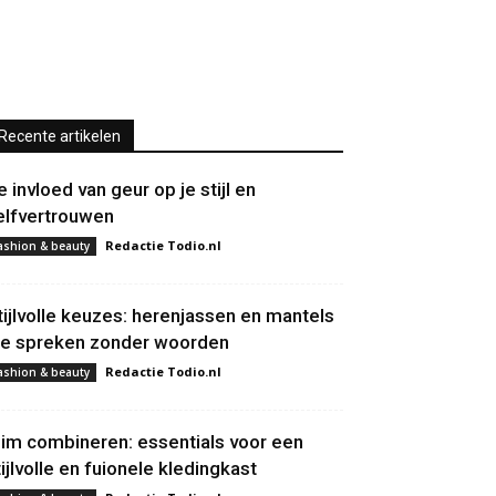
Recente artikelen
e invloed van geur op je stijl en
elfvertrouwen
Redactie Todio.nl
ashion & beauty
tijlvolle keuzes: herenjassen en mantels
ie spreken zonder woorden
Redactie Todio.nl
ashion & beauty
lim combineren: essentials voor een
tijlvolle en fuionele kledingkast