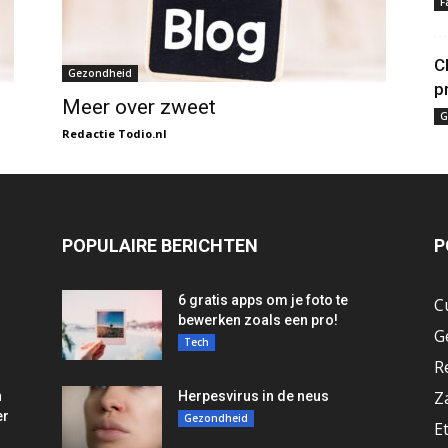
F
C
Gezondheid
p
Meer over zweet
G
Redactie Todio.nl
POPULAIRE BERICHTEN
P
6 gratis apps om je foto te
C
bewerken zoals een pro!
G
Tech
R
Z
n
Herpesvirus in de neus
er
Gezondheid
E