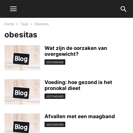
Home
Tags
Obesitas
obesitas
Wat zijn de oorzaken van
overgewicht?
GEZONDHEID
Voeding: hoe gezond is het
pronokal dieet
GEZONDHEID
Afvallen met een maagband
GEZONDHEID