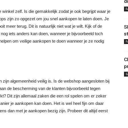
d
F
inkel zelf. Is die gemakkelijk zodat je ook begrijpt waar je
ps zijn zo opgezet om jou snel aankopen te laten doen. Je
t meer terug. Dit is natuurlijk niet wat je wilt. Kijk of de
S
s
tijd nog iets anders kan doen, wanneer je bijvoorbeeld toch
e helpen om veilige aankopen te doen wanneer je ze nodig
F
C
p
G
in zijn algemeenheid veilig is. Is de webshop aangesloten bij
aan de bescherming van de klanten bijvoorbeeld tegen
? Dit zijn allemaal zaken die een rol spelen om er zeker
manier je aankopen kan doen. Het is wel heel fijn om daar
ens dan met je aankopen bezig zijn. Probeer dit altijd eerst