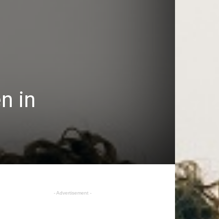
n in
- Advertisement -