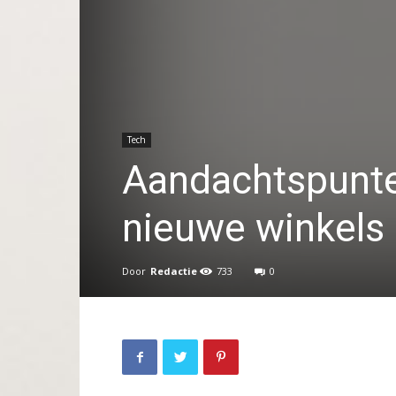
Tech
Aandachtspunten
nieuwe winkels
Door
Redactie
733
0