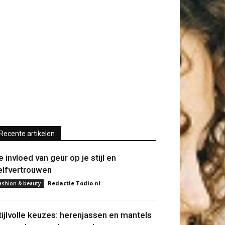
Recente artikelen
e invloed van geur op je stijl en
elfvertrouwen
Redactie Todio.nl
ashion & beauty
tijlvolle keuzes: herenjassen en mantels