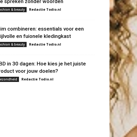
ie spreken zonder woorden
Redactie Todio.nl
ashion & beauty
lim combineren: essentials voor een
tijlvolle en fuionele kledingkast
Redactie Todio.nl
ashion & beauty
BD in 30 dagen: Hoe kies je het juiste
roduct voor jouw doelen?
Redactie Todio.nl
ezondheid