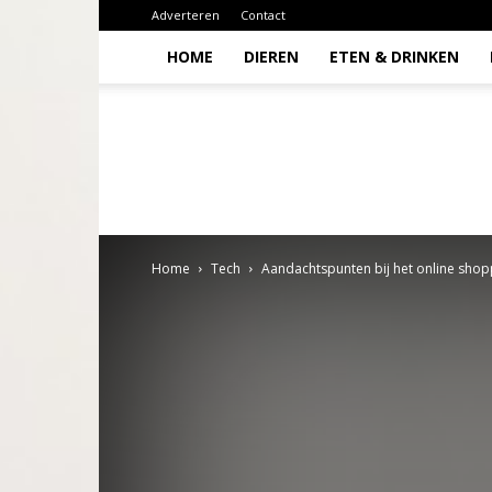
Adverteren
Contact
HOME
DIEREN
ETEN & DRINKEN
Todio
Home
Tech
Aandachtspunten bij het online shop