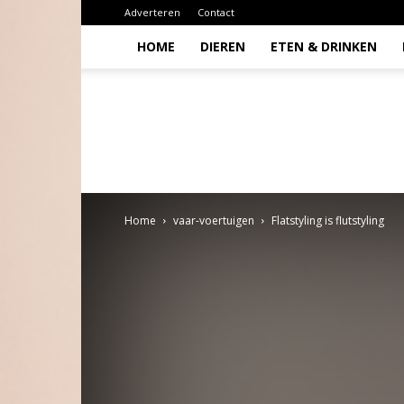
Adverteren
Contact
HOME
DIEREN
ETEN & DRINKEN
Todio
Home
vaar-voertuigen
Flatstyling is flutstyling