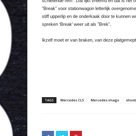
schietende rem’. Dat lijkt vreemd en dat is het 
"Break" voor stationwagon letterlijk overgenom
stiff upperlip en de onderkaak door te kunnen 
spreken ‘Break’ weer uit als "Brek".
Ikzelf moet er van braken, van deze platgemepte r
TAGS
Mercedes CLS
Mercedes imago
shoot