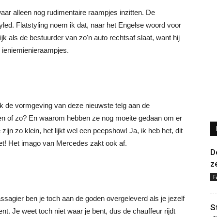
aar alleen nog rudimentaire raampjes inzitten. De
led. Flatstyling noem ik dat, naar het Engelse woord voor
lijk als de bestuurder van zo'n auto rechtsaf slaat, want hij
ie ieniemienieraampjes.
 ik de vormgeving van deze nieuwste telg aan de
en of zo? En waarom hebben ze nog moeite gedaan om er
jn zo klein, het lijkt wel een peepshow! Ja, ik heb het, dit
et! Het imago van Mercedes zakt ook af.
D
z
F
passagier ben je toch aan de goden overgeleverd als je jezelf
S
ent. Je weet toch niet waar je bent, dus de chauffeur rijdt