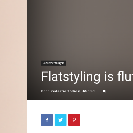
vaar-voertuigen
Flatstyling is fl
Door
Redactie Todio.nl
1073
0