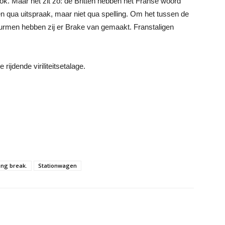
ook. Maar het zit zo: de Britten hebben het Franse woord
en qua uitspraak, maar niet qua spelling. Om het tussen de
wurmen hebben zij er Brake van gemaakt. Franstaligen
ijdende viriliteitsetalage.
ing break.
Stationwagen