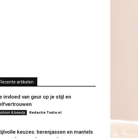
Recente artikelen
e invloed van geur op je stijl en
elfvertrouwen
Redactie Todio.nl
ashion & beauty
tijlvolle keuzes: herenjassen en mantels