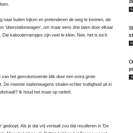
d
doen.
F
g naar buiten kijken en pretenderen de weg te kennen, als
en ‘überstationwagen’, om maar eens drie talen door elkaar
S
s
. Die kabouterrampjes zijn veel te klein. Nee, het is toch
F
C
p
 van het gemotoriseerde blik door een extra grote
G
. De meeste stationwagens stralen echter truttigheid uit in
tstraalt? Ik houd het maar op rariteit.
gedoopt. Als je dat vrij vertaalt zou dat resulteren in ‘De