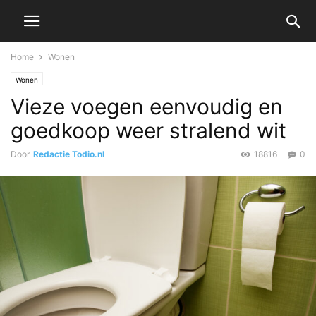
Home
Wonen
Wonen
Vieze voegen eenvoudig en
goedkoop weer stralend wit
Door
Redactie Todio.nl
18816
0