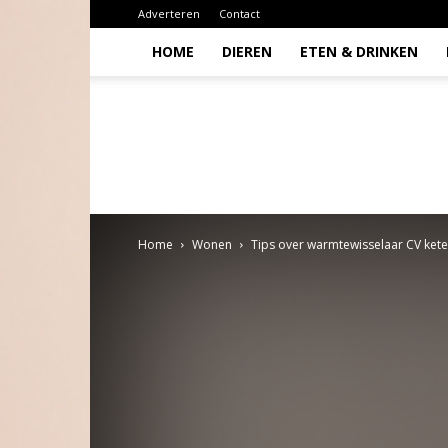
Adverteren
Contact
HOME
DIEREN
ETEN & DRINKEN
Todio
Home
Wonen
Tips over warmtewisselaar CV kete