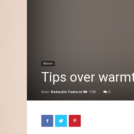
Wonen
Tips over warmt
Door
Redactie Todio.nl
1730
0