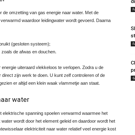
d
F
r de omzetting van gas energie naar water. Met de
 verwarmd waardoor leidingwater wordt gevoerd. Daarna
S
s
ruikt (gesloten systeem);
F
k zoals de afwas en douchen.
C
 energie uiteraard vlekkeloos te verlopen. Zodra u de
p
irect zijn werk te doen. U kunt zelf controleren of de
G
zien er altijd een klein waak vlammetje aan staat.
naar water
et elektrische spanning spoelen verwarmd waarmee het
water wordt door het element geleid en daardoor wordt het
isselaar elektriciteit naar water relatief veel energie kost