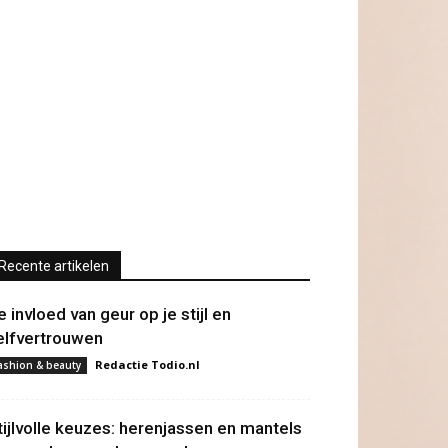
Recente artikelen
e invloed van geur op je stijl en
elfvertrouwen
Redactie Todio.nl
ashion & beauty
tijlvolle keuzes: herenjassen en mantels