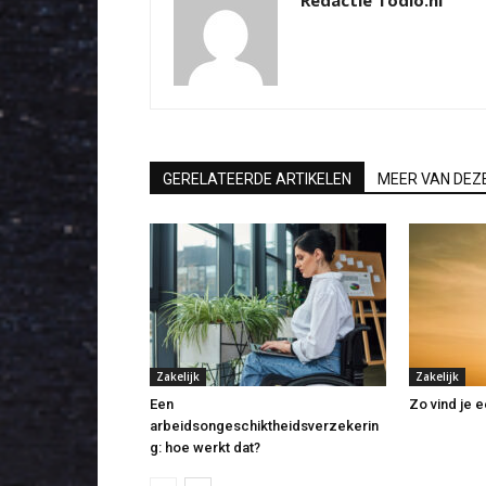
Redactie Todio.nl
GERELATEERDE ARTIKELEN
MEER VAN DEZ
Zakelijk
Zakelijk
Een
Zo vind je 
arbeidsongeschiktheidsverzekerin
g: hoe werkt dat?