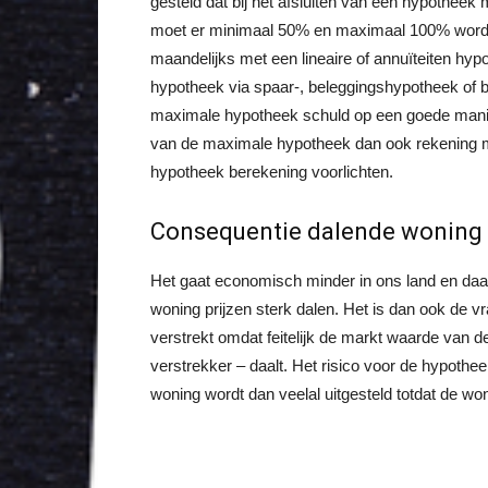
gesteld dat bij het afsluiten van een hypotheek 
moet er minimaal 50% en maximaal 100% worden 
maandelijks met een lineaire of annuïteiten hy
hypotheek via spaar-, beleggingshypotheek of 
maximale hypotheek schuld op een goede manier
van de maximale hypotheek dan ook rekening me
hypotheek berekening voorlichten.
Consequentie dalende woning
Het gaat economisch minder in ons land en daa
woning prijzen sterk dalen. Het is dan ook de 
verstrekt omdat feitelijk de markt waarde van 
verstrekker – daalt. Het risico voor de hypothe
woning wordt dan veelal uitgesteld totdat de won