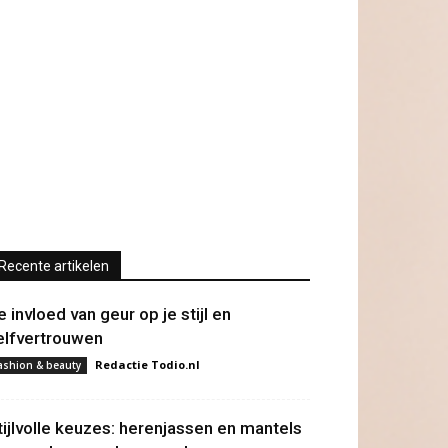
Recente artikelen
e invloed van geur op je stijl en
elfvertrouwen
Redactie Todio.nl
ashion & beauty
tijlvolle keuzes: herenjassen en mantels