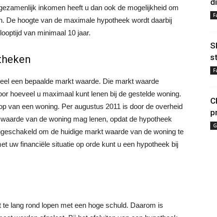
d
 gezamenlijk inkomen heeft u dan ook de mogelijkheid om
F
n. De hoogte van de maximale hypotheek wordt daarbij
ooptijd van minimaal 10 jaar.
S
s
theken
F
teel een bepaalde markt waarde. Die markt waarde
r hoeveel u maximaal kunt lenen bij de gestelde woning.
C
oop van een woning. Per augustus 2011 is door de overheid
p
t waarde van de woning mag lenen, opdat de hypotheek
G
 ingeschakeld om de huidige markt waarde van de woning te
et uw financiële situatie op orde kunt u een hypotheek bij
t te lang rond lopen met een hoge schuld. Daarom is