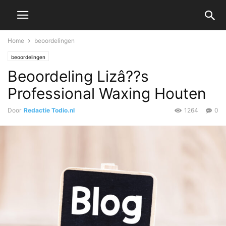
Home
beoordelingen
beoordelingen
Beoordeling Lizâ??s
Professional Waxing Houten
Door
Redactie Todio.nl
1264
0