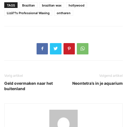
TAGS
Brazilian
brazilian wax
hollywood
Lizâ??s Professional Waxing
ontharen
Vorig artikel
Volgend artikel
Geld overmaken naar het
Neontetra’s in je aquarium
buitenland