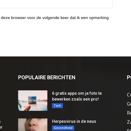
 deze browser voor de volgende keer dat ik een opmerking
POPULAIRE BERICHTEN
P
6 gratis apps om je foto te
C
bewerken zoals een pro!
G
Tech
R
Z
n
Herpesvirus in de neus
er
Gezondheid
E