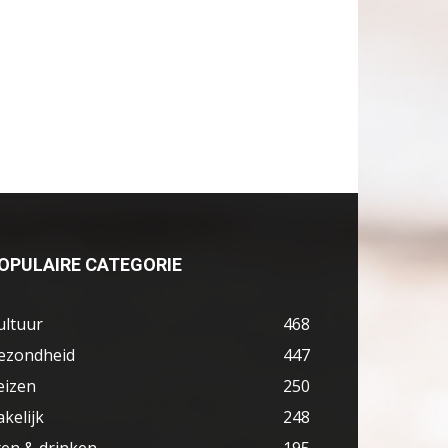
OPULAIRE CATEGORIE
ultuur
468
ezondheid
447
eizen
250
akelijk
248
ten & drinken
195