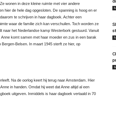
d
. Ze wonen in deze kleine ruimte met vier andere
F
ten hier de hele dag opgesloten. De spanning is hoog en er
t daarom te schrijven in haar dagboek. Achter een
uimte waar de familie zich kan verschuilen. Toch worden ze
S
s
rdt naar het Nederlandse kamp Westerbork gestuurd. Vanuit
d. Anne komt samen met haar moeder en zus in een barak
F
 Bergen-Belsen. In maart 1945 sterft ze hier, op
C
p
G
erleeft. Na de oorlog keert hij terug naar Amsterdam. Hier
r Anne in handen. Omdat hij weet dat Anne altijd al een
dagboek uitgeven. Inmiddels is haar dagboek vertaald in 70