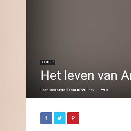
Cultuur
Het leven van A
Door
Redactie Todio.nl
1553
0