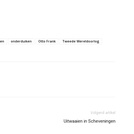
den
onderduiken
Otto Frank
Tweede Wereldoorlog
Volgend artikel
Uitwaaien in Scheveningen