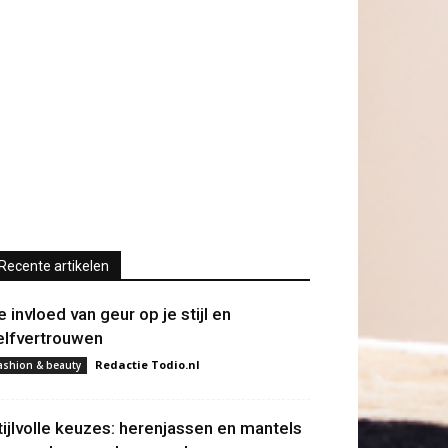
Recente artikelen
e invloed van geur op je stijl en
elfvertrouwen
Redactie Todio.nl
ashion & beauty
tijlvolle keuzes: herenjassen en mantels