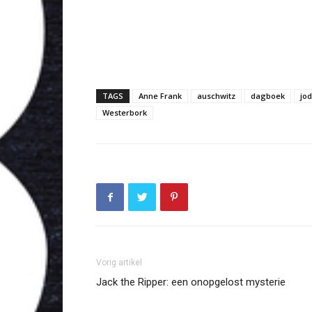
TAGS
Anne Frank
auschwitz
dagboek
jo
Westerbork
Vorig artikel
Jack the Ripper: een onopgelost mysterie