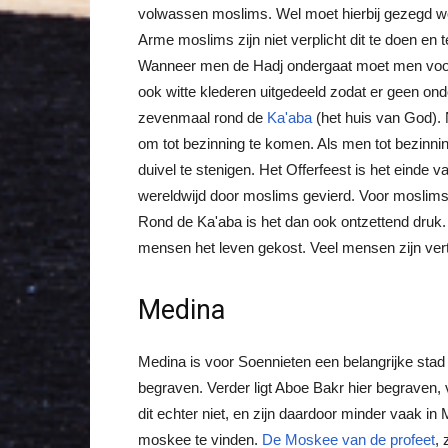
volwassen moslims. Wel moet hierbij gezegd w
Arme moslims zijn niet verplicht dit te doen en
Wanneer men de Hadj ondergaat moet men voord
ook witte klederen uitgedeeld zodat er geen ond
zevenmaal rond de
Ka'aba
(het huis van God). 
om tot bezinning te komen. Als men tot bezinn
duivel te stenigen. Het Offerfeest is het einde 
wereldwijd door moslims gevierd. Voor moslims i
Rond de Ka'aba is het dan ook ontzettend druk.
mensen het leven gekost. Veel mensen zijn vert
Medina
Medina is voor Soennieten een belangrijke stad
begraven. Verder ligt Aboe Bakr hier begraven, 
dit echter niet, en zijn daardoor minder vaak i
moskee te vinden.
De Moskee van de profeet
,