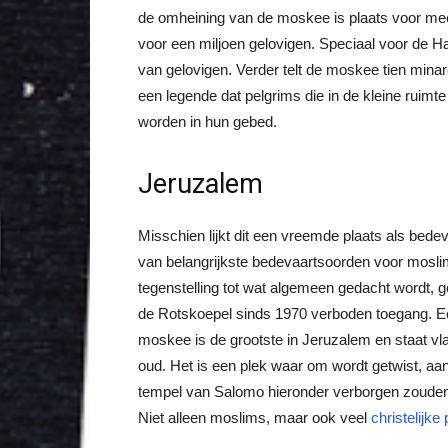
de omheining van de moskee is plaats voor meer
voor een miljoen gelovigen. Speciaal voor de H
van gelovigen. Verder telt de moskee tien minar
een legende dat pelgrims die in de kleine ruimt
worden in hun gebed.
Jeruzalem
Misschien lijkt dit een vreemde plaats als bed
van belangrijkste bedevaartsoorden voor moslim
tegenstelling tot wat algemeen gedacht wordt,
de Rotskoepel sinds 1970 verboden toegang. Ee
moskee is de grootste in Jeruzalem en staat vl
oud. Het is een plek waar om wordt getwist, aa
tempel van Salomo hieronder verborgen zouden l
Niet alleen moslims, maar ook veel
christelijke