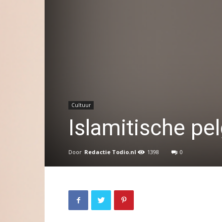
Cultuur
Islamitische pe
Door
Redactie Todio.nl
1398
0