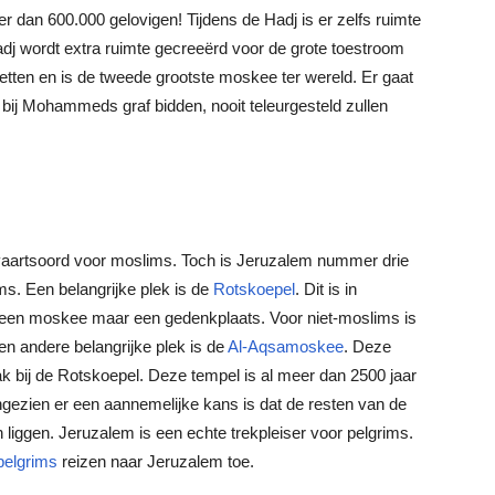
 dan 600.000 gelovigen! Tijdens de Hadj is er zelfs ruimte
adj wordt extra ruimte gecreeërd voor de grote toestroom
etten en is de tweede grootste moskee ter wereld. Er gaat
e bij Mohammeds graf bidden, nooit teleurgesteld zullen
evaartsoord voor moslims. Toch is Jeruzalem nummer drie
s. Een belangrijke plek is de
Rotskoepel
. Dit is in
 geen moskee maar een gedenkplaats. Voor niet-moslims is
n andere belangrijke plek is de
Al-Aqsamoskee
. Deze
ak bij de Rotskoepel. Deze tempel is al meer dan 2500 jaar
ngezien er een aannemelijke kans is dat de resten van de
iggen. Jeruzalem is een echte trekpleiser voor pelgrims.
 pelgrims
reizen naar Jeruzalem toe.