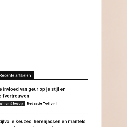
Recente artikelen
e invloed van geur op je stijl en
elfvertrouwen
Redactie Todio.nl
ashion & beauty
tijlvolle keuzes: herenjassen en mantels