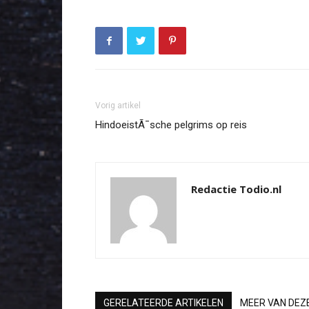
Vorig artikel
HindoeistÃ¯sche pelgrims op reis
Redactie Todio.nl
GERELATEERDE ARTIKELEN
MEER VAN DEZ