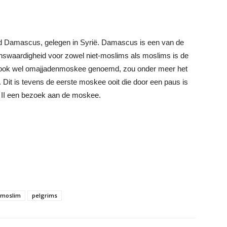
ad Damascus, gelegen in Syrië. Damascus is een van de
enswaardigheid voor zowel niet-moslims als moslims is de
ook wel omajjadenmoskee genoemd, zou onder meer het
it is tevens de eerste moskee ooit die door een paus is
 II een bezoek aan de moskee.
moslim
pelgrims