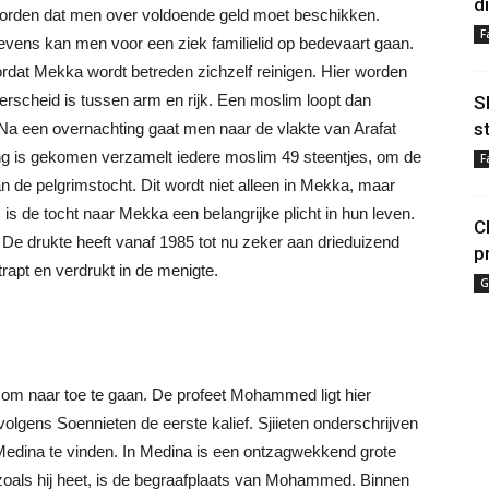
d
orden dat men over voldoende geld moet beschikken.
F
 tevens kan men voor een ziek familielid op bedevaart gaan.
at Mekka wordt betreden zichzelf reinigen. Hier worden
erscheid is tussen arm en rijk. Een moslim loopt dan
S
s
Na een overnachting gaat men naar de vlakte van Arafat
ing is gekomen verzamelt iedere moslim 49 steentjes, om de
F
van de pelgrimstocht. Dit wordt niet alleen in Mekka, maar
s de tocht naar Mekka een belangrijke plicht in hun leven.
C
 De drukte heeft vanaf 1985 tot nu zeker aan drieduizend
p
rapt en verdrukt in de menigte.
G
 om naar toe te gaan. De profeet Mohammed ligt hier
volgens Soennieten de eerste kalief. Sjiieten onderschrijven
n Medina te vinden. In Medina is een ontzagwekkend grote
 zoals hij heet, is de begraafplaats van Mohammed. Binnen