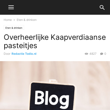
Home
Eten & drinken
Eten & drinken
Overheerlijke Kaapverdiaanse
pasteitjes
Door
Redactie Todio.nl
4827
0