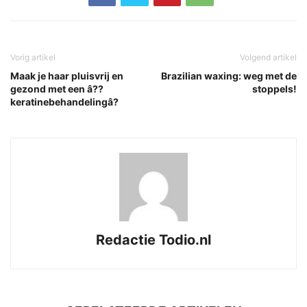
Vorig artikel
Volgend artikel
Maak je haar pluisvrij en
Brazilian waxing: weg met de
gezond met een â??
stoppels!
keratinebehandelingâ?
Redactie Todio.nl