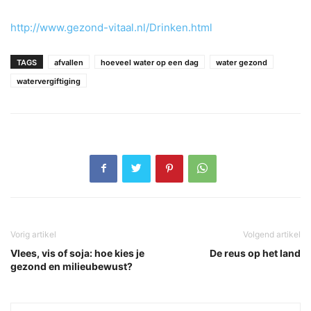
http://www.gezond-vitaal.nl/Drinken.html
TAGS
afvallen
hoeveel water op een dag
water gezond
watervergiftiging
Vorig artikel
Volgend artikel
Vlees, vis of soja: hoe kies je
De reus op het land
gezond en milieubewust?