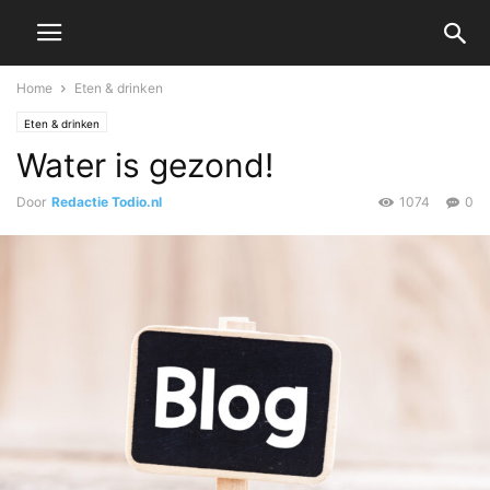
Home
Eten & drinken
Eten & drinken
Water is gezond!
Door
Redactie Todio.nl
1074
0