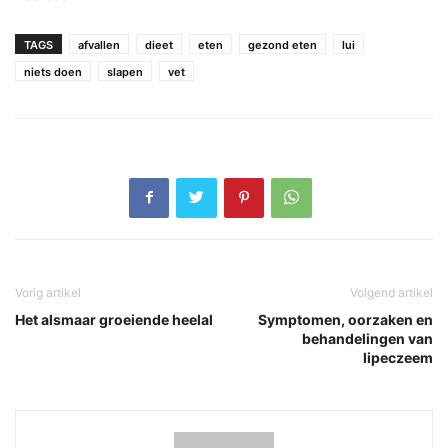
TAGS
afvallen
dieet
eten
gezond eten
lui
niets doen
slapen
vet
Vorig artikel
Volgend artikel
Het alsmaar groeiende heelal
Symptomen, oorzaken en
behandelingen van
lipeczeem