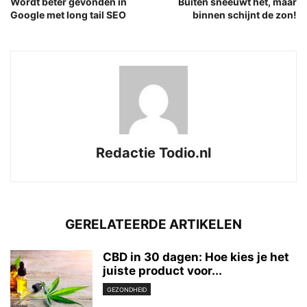
Wordt beter gevonden in
Buiten sneeuwt het, maar
Google met long tail SEO
binnen schijnt de zon!
Redactie Todio.nl
GERELATEERDE ARTIKELEN
CBD in 30 dagen: Hoe kies je het
juiste product voor...
GEZONDHEID