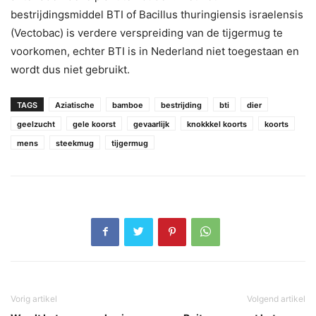
bestrijdingsmiddel BTI of Bacillus thuringiensis israelensis
(Vectobac) is verdere verspreiding van de tijgermug te
voorkomen, echter BTI is in Nederland niet toegestaan en
wordt dus niet gebruikt.
TAGS
Aziatische
bamboe
bestrijding
bti
dier
geelzucht
gele koorst
gevaarlijk
knokkkel koorts
koorts
mens
steekmug
tijgermug
Vorig artikel
Volgend artikel