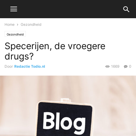
Home
Gezondheid
Gezondheid
Specerijen, de vroegere
drugs?
Door
Redactie Todio.nl
1669
0