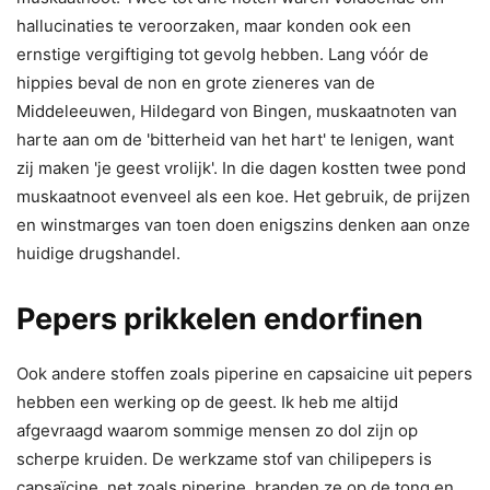
hallucinaties te veroorzaken, maar konden ook een
ernstige vergiftiging tot gevolg hebben. Lang vóór de
hippies beval de non en grote zie­neres van de
Middeleeuwen, Hildegard von Bingen, muskaatnoten van
harte aan om de 'bitterheid van het hart' te lenigen, want
zij maken 'je geest vrolijk'.
In
die dagen kostten twee pond
muskaatnoot evenveel als een koe.
Het g
ebruik, de prijzen
en winstmarges van toen doen enigszins denken aan onze
huidige drugshandel.
Pepers prikkelen endorfinen
Ook andere stoffen zoals piperine en capsaicine uit pepers
hebben een werking op de geest. Ik heb me altijd
afgevraagd waarom sommige mensen zo dol zijn op
scherpe kruiden. De werkzame stof van chilipepers is
capsaïcine, net zoals piperine, branden ze op de tong en