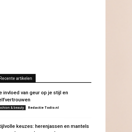
Recente artikelen
e invloed van geur op je stijl en
elfvertrouwen
Redactie Todio.nl
ashion & beauty
tijlvolle keuzes: herenjassen en mantels