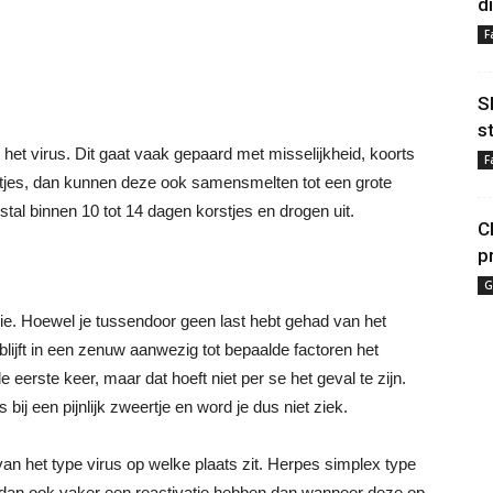
d
F
S
s
t het virus. Dit gaat vaak gepaard met misselijkheid, koorts
F
eertjes, dan kunnen deze ook samensmelten tot een grote
al binnen 10 tot 14 dagen korstjes en drogen uit.
C
p
G
ie. Hoewel je tussendoor geen last hebt gehad van het
s blijft in een zenuw aanwezig tot bepaalde factoren het
e eerste keer, maar dat hoeft niet per se het geval te zijn.
 bij een pijnlijk zweertje en word je dus niet ziek.
 van het type virus op welke plaats zit. Herpes simplex type
 dan ook vaker een reactivatie hebben dan wanneer deze op