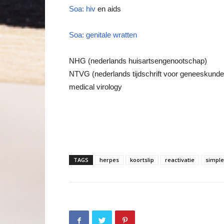
Soa: hiv
en aids
Soa: genitale wratten
NHG (nederlands huisartsengenootschap)
NTVG (nederlands tijdschrift voor geneeskunde
medical virology
TAGS
herpes
koortslip
reactivatie
simple