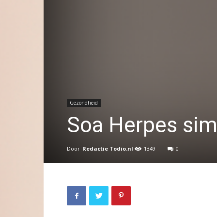
Gezondheid
Soa Herpes sim
Door
Redactie Todio.nl
1349
0