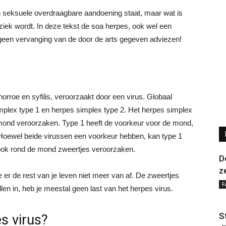
seksuele overdraagbare aandoening staat, maar wat is
ziek wordt. In deze tekst de soa herpes, ook wel een
 geen vervanging van de door de arts gegeven adviezen!
norroe en syfilis, veroorzaakt door een virus. Globaal
simplex type 1 en herpes simplex type 2. Het herpes simplex
e mond veroorzaken. Type 1 heeft de voorkeur voor de mond,
n. Hoewel beide virussen een voorkeur hebben, kan type 1
ook rond de mond zweertjes veroorzaken.
D
z
er de rest van je leven niet meer van af. De zweertjes
F
en in, heb je meestal geen last van het herpes virus.
S
s virus?