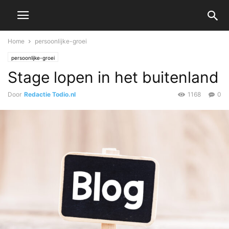
Home
persoonlijke-groei
persoonlijke-groei
Stage lopen in het buitenland
Door
Redactie Todio.nl
1168
0