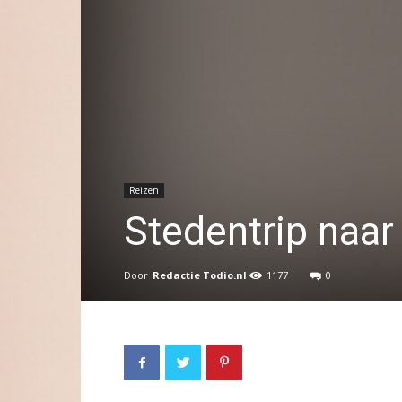
Reizen
Stedentrip naar
Door
Redactie Todio.nl
1177
0