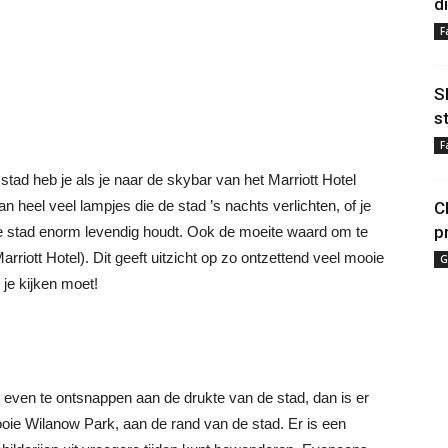
d
F
S
s
F
stad heb je als je naar de skybar van het Marriott Hotel
n heel veel lampjes die de stad ’s nachts verlichten, of je
C
p
de stad enorm levendig houdt. Ook de moeite waard om te
rriott Hotel). Dit geeft uitzicht op zo ontzettend veel mooie
G
 je kijken moet!
 even te ontsnappen aan de drukte van de stad, dan is er
oie Wilanow Park, aan de rand van de stad. Er is een