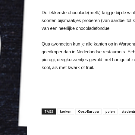
De lekkerste chocolade(melk) krijg je bij de win
soorten bijsmaakjes proberen (van aardbei tot k
van een heerlijke chocoladefondue.
Qua avondeten kun je alle kanten op in Warsch
goedkoper dan in Nederlandse restaurants. Echt
pierogi, deegkussentjes gevuld met hartige of z
kool, als met kwark of fruit.
TAGS
kerken
Oost-Europa
polen
stedent