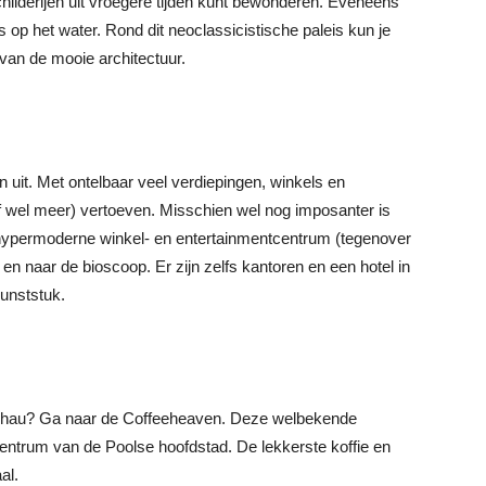
hilderijen uit vroegere tijden kunt bewonderen. Eveneens
is op het water. Rond dit neoclassicistische paleis kun je
van de mooie architectuur.
en uit. Met ontelbaar veel verdiepingen, winkels en
f wel meer) vertoeven. Misschien wel nog imposanter is
t hypermoderne winkel- en entertainmentcentrum (tegenover
 en naar de bioscoop. Er zijn zelfs kantoren en een hotel in
kunststuk.
arschau? Ga naar de Coffeeheaven. Deze welbekende
 centrum van de Poolse hoofdstad. De lekkerste koffie en
al.