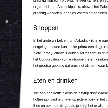
prachtig museum bij, waar je veel kamers en sc
erg mooi is het Åazienkipaleis, oftewel het Pale
prachtig wandelen, eendjes voeren en genieten 
Shoppen
In het grote winkelcentrum Arkadia kijk je je og
eetgelegenheden kun je hier prima een dagje (o
Zlote Tarasy, oftewel‘Gouden Terrassen’. In di
het Cultuurpaleis) kun je shoppen, eten, drinken
het grootse gebouw dat eruit ziet als een waar 
Eten en drinken
Toe aan een koffie tijdens de citytrip door W
koffiezaak vind je vrijwel op iedere hoek in het
thee en ook heerlijk gebak: je krijgt het er allema