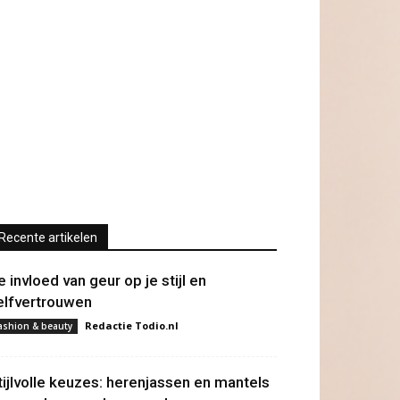
Recente artikelen
e invloed van geur op je stijl en
elfvertrouwen
Redactie Todio.nl
ashion & beauty
tijlvolle keuzes: herenjassen en mantels